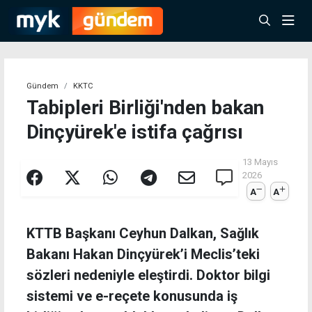
Gündem
KKTC
Tabipleri Birliği'nden bakan
Dinçyürek'e istifa çağrısı
13 Mayıs
2026
A
A
KTTB Başkanı Ceyhun Dalkan, Sağlık
Bakanı Hakan Dinçyürek’i Meclis’teki
sözleri nedeniyle eleştirdi. Doktor bilgi
sistemi ve e-reçete konusunda iş