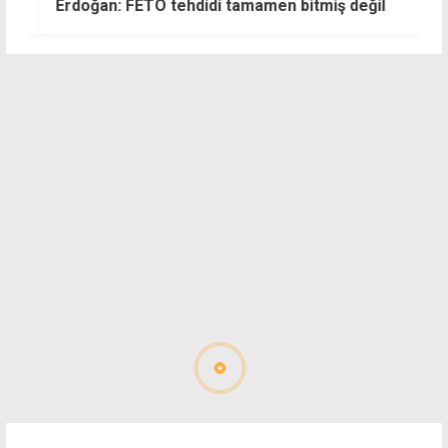
Erdoğan: FETÖ tehdidi tamamen bitmiş değil
t