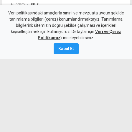
Gündem
KKTC
YDP'nin LTB Başkan Adayı
Veri politikasındaki amaçlarla sınırlı ve mevzuata uygun şekilde
tanımlama bilgileri (çerez) konumlandırmaktayız. Tanımlama
Dr. Özkul Haraç Oldu
bilgilerini; sitemizin doğru şekilde çalışması ve içerikleri
kişiselleştirmek için kullanıyoruz. Detaylar için
Veri ve Çerez
6 Ağustos 2026
Politikamız
'ı inceleyebilirsiniz.
Güncelleme:
6 Ağustos
2026
Kabul Et
A
A
Yeniden Doğuş Partisi Genel Başkanı
Erhan Arıklı, yaklaşan yerel seçimler
öncesinde Lefkoşa Türk Belediyesi
başkan adayının Dr. Özkul Haraç
olduğunu açıkladı.
MYKibris.com'a Abone Ol