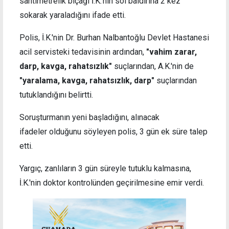
santimetrelik bıçağı İ.K.'nin sol baldırına 2 kez
sokarak yaraladığını ifade etti.
Polis, İ.K.'nin Dr. Burhan Nalbantoğlu Devlet Hastanesi
acil servisteki tedavisinin ardından,
"vahim zarar,
darp, kavga, rahatsızlık"
suçlarından,
A.K.'nin de
"yaralama, kavga, rahatsızlık, darp"
suçlarından
tutuklandığını belirtti.
Soruşturmanın yeni başladığını, alınacak
ifadeler olduğunu söyleyen polis, 3 gün ek süre talep
etti.
Yargıç, zanlıların 3 gün süreyle tutuklu kalmasına,
İ.K.'nin doktor kontrolünden geçirilmesine emir verdi.