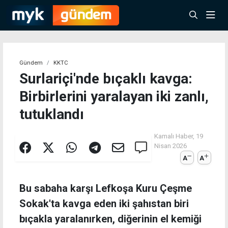
Gündem
KKTC
Surlariçi'nde bıçaklı kavga:
Birbirlerini yaralayan iki zanlı,
tutuklandı
Kamalı Haber,
19
Nisan 2026
A
A
Bu sabaha karşı Lefkoşa Kuru Çeşme
Sokak'ta kavga eden iki şahıstan biri
bıçakla yaralanırken, diğerinin el kemiği