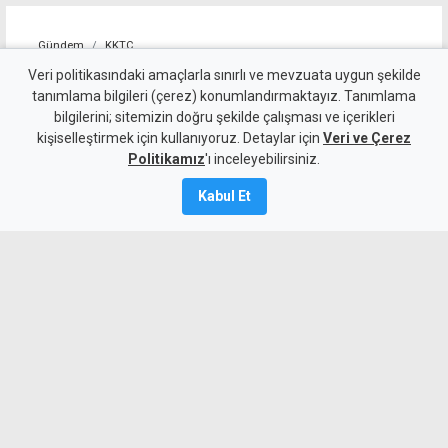
Gündem
KKTC
Girne-Değirmenlik Dağ
Veri politikasındaki amaçlarla sınırlı ve mevzuata uygun şekilde
tanımlama bilgileri (çerez) konumlandırmaktayız. Tanımlama
Yolu'nun bir bölümü trafiğe
bilgilerini; sitemizin doğru şekilde çalışması ve içerikleri
kişiselleştirmek için kullanıyoruz. Detaylar için
kapatılacak
Veri ve Çerez
Politikamız
'ı inceleyebilirsiniz.
9 Ağustos 2026
Kabul Et
Güncelleme:
9 Ağustos
2026
A
A
Karayolları Dairesi, Karayolu Master
Planı kapsamında sürdürülen çalışmalar
nedeniyle bugün 10.00-13.00 saatleri
arasında Girne Acapulco Kavşağı ile
Değirmenlik Yol Ayrımı arasındaki yolun