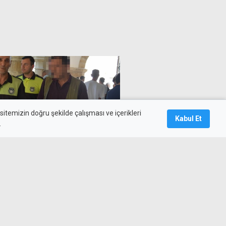
itemizin doğru şekilde çalışması ve içerikleri
Kabul Et
.
a geçmeye çalışan yayaya
n tutuklu kalacak