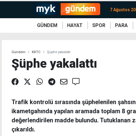
7 Ağustos 2
GÜNDEM
HAYAT
SPOR
PARA
KKTC
Magazin
KKTC
Ekonomi
Türkiye
Türkiye
Kripto
Sağlık
Güney
Avrupa
Döviz
Kadın
Dünya
Dünya
Borsa
Lezzetler
Çev
Gündem
KKTC
Şüphe yakalattı
Şüphe yakalattı
Trafik kontrolü sırasında şüphelenilen şahsı
ikametgahında yapılan aramada toplam 8 gr
değerlendirilen madde bulundu. Tutuklanan
çıkarıldı.