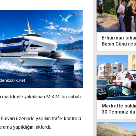
Erhürman tabur
Basın Günü re
en maddeyle yakalanan M.K.M. bu sabah
Markette saldır
30 Temmuz'da g
lvarı üzerinde yapılan trafik kontrolü
rama yapıldığını aktardı.