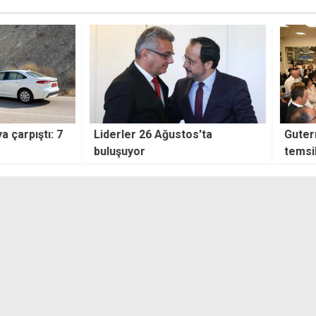
os'ta
Guterres, sivil toplum
Evind
temsilcileriyle görüştü
yakal
gönd