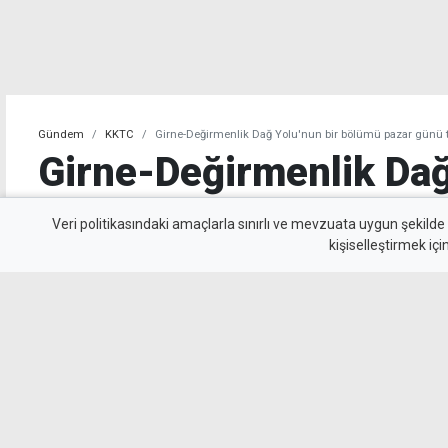
Gündem
KKTC
Girne-Değirmenlik Dağ Yolu'nun bir bölümü pazar günü tr
Girne-Değirmenlik Dağ
bölümü pazar günü tra
Veri politikasındaki amaçlarla sınırlı ve mevzuata uygun şekilde
kişiselleştirmek içi
kapatılacak
Karayolları Dairesi, Karayolu Master Planı 
çalışmalar nedeniyle pazar günü 10.00-13.00 