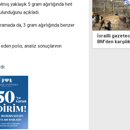
ılmış yaklaşık 5 gram ağırlığında hint
ulunduğunu açıkladı.
aramada da, 3 gram ağırlığında benzer
li gazetecinin Kıbrıs-Suriye benzetmesi
Çeler: 1960 an
n karşılık bulmadı
sahip çıkacağı
e eden polis, analiz sonuçlarının
di.