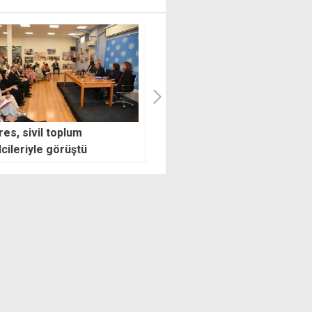
e sentetik uyuşturucularla
Sarhoşken kendi şirket aracı
andı: Maddeler analize
ateşe verdi
erilecek