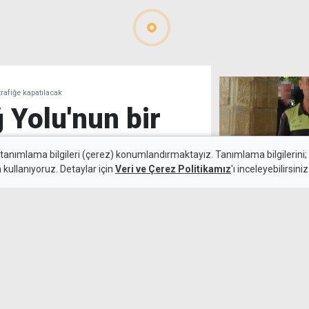
afiğe kapatılacak
 Yolu'nun bir
fiğe
 tanımlama bilgileri (çerez) konumlandırmaktayız. Tanımlama bilgilerini; s
n kullanıyoruz. Detaylar için
Veri ve Çerez Politikamız
'ı inceleyebilirsiniz
Yolun karşısın
çarpmıştı: 2 gü
7 Ağustos 2026
kapsamında sürdürülen
saatleri arasında Girne