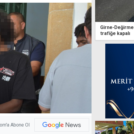
Girne-Değirmen
trafiğe kapalı
com'a Abone Ol