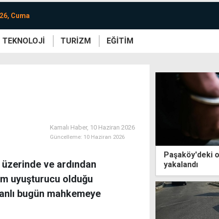
026, Cuma
TEKNOLOJİ
TURİZM
EĞİTİM
re
Yaşam
Sanat
Etkinlik
Kamalı Haber,
10 Haziran 2026
Güncelleme:
10 Haziran 2026
Paşaköy'deki 
n üzerinde ve ardından
yakalandı
am uyuşturucu olduğu
 zanlı bugün mahkemeye