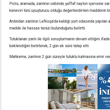
Polis, aramada, zanlının cebinde şeffaf naylon içerisine sar
keneviri türü uyuşturucu olduğu değerlendirilen maddenin b
Ardından zanlının Lefkoşa’da kaldığı yurt odasında yapılan 
madde ile hassas terazi bulunduğunu belirtti.
Dışişleri, Cezaevi ve Sağlık'ta görev
İsrail
değişiklikleri
BM'de
Tutuklanan zanlı ile ilgili soruşturmanın devam ettiğini ifad
beklendiğini belirterek, 2 gün ek süre talep etti.
Mahkeme, zanlının 2 gün süreyle tutuklu kalmasına emir ver