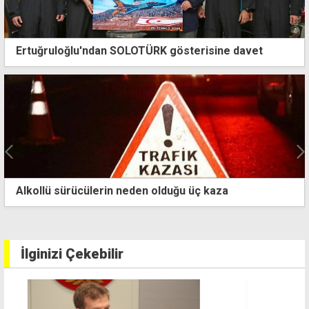
Ertuğruloğlu'ndan SOLOTÜRK gösterisine davet
3,5 yıl önce Adem Kocabaş'ın yaşamını yitirdiği
kazada itham duruşması bir kez daha ertelendi
İlginizi Çekebilir