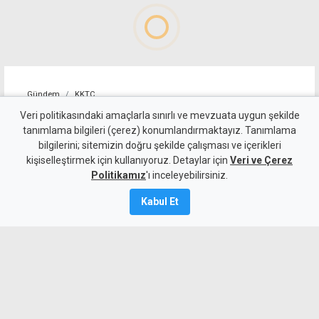
Gündem
KKTC
Nizam Allanazarov
Veri politikasındaki amaçlarla sınırlı ve mevzuata uygun şekilde
tanımlama bilgileri (çerez) konumlandırmaktayız. Tanımlama
cinayetinde tek zanlı M.Q.
bilgilerini; sitemizin doğru şekilde çalışması ve içerikleri
kişiselleştirmek için kullanıyoruz. Detaylar için
kaldı, 6 zanlı aklandı
Veri ve Çerez
Politikamız
'ı inceleyebilirsiniz.
7 Ağustos 2026
Kabul Et
Güncelleme:
7 Ağustos
2026
A
A
Girne'deki Nizam Allanazarov
cinayetinde 7 zanlıdan 6'sının olayla