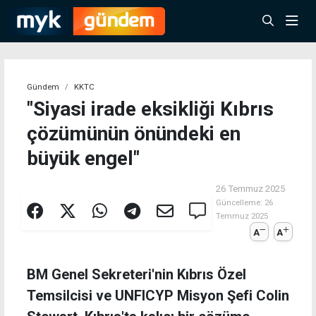
Gündem
KKTC
"Siyasi irade eksikliği Kıbrıs
çözümünün önündeki en
büyük engel"
26 Temmuz 2025
Güncelleme:
26
Temmuz 2025
A
A
BM Genel Sekreteri'nin Kıbrıs Özel
Temsilcisi ve UNFICYP Misyon Şefi Colin