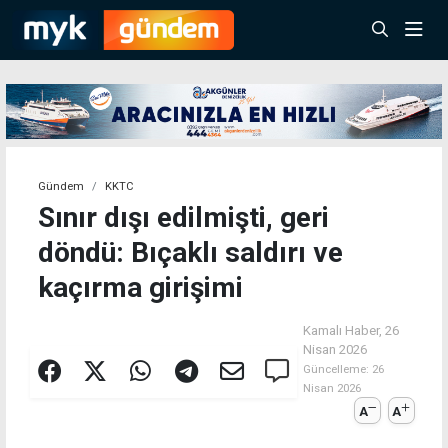
Gündem
KKTC
Sınır dışı edilmişti, geri
döndü: Bıçaklı saldırı ve
kaçırma girişimi
Kamalı Haber,
26
Nisan 2026
Güncelleme:
26
Nisan 2026
A
A