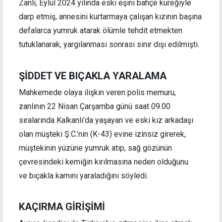
Zanlı, Eylül 2024 yılında eski eşini bahçe küreğiyle
darp etmiş, annesini kurtarmaya çalışan kızının başına
defalarca yumruk atarak ölümle tehdit etmekten
tutuklanarak, yargılanması sonrası sınır dışı edilmişti.
ŞİDDET VE BIÇAKLA YARALAMA
Mahkemede olaya ilişkin veren polis memuru,
zanlının 22 Nisan Çarşamba günü saat 09.00
sıralarında Kalkanlı’da yaşayan ve eski kız arkadaşı
olan müşteki Ş.C.’nin (K-43) evine izinsiz girerek,
müştekinin yüzüne yumruk atıp, sağ gözünün
çevresindeki kemiğin kırılmasına neden olduğunu
ve bıçakla karnını yaraladığını söyledi.
KAÇIRMA GİRİŞİMİ