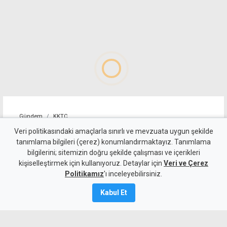
Gündem
KKTC
Ersin Tatar'a ikinci stent
Veri politikasındaki amaçlarla sınırlı ve mevzuata uygun şekilde
tanımlama bilgileri (çerez) konumlandırmaktayız. Tanımlama
başarıyla takıldı
bilgilerini; sitemizin doğru şekilde çalışması ve içerikleri
kişiselleştirmek için kullanıyoruz. Detaylar için
Veri ve Çerez
10 Ağustos 2026
Politikamız
'ı inceleyebilirsiniz.
A
A
Kabul Et
5'inci Cumhurbaşkanı Ersin Tatar,