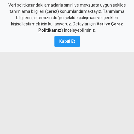
KŞK personeline temel
Veri politikasındaki amaçlarla sınırlı ve mevzuata uygun şekilde
tanımlama bilgileri (çerez) konumlandırmaktayız. Tanımlama
yangın eğitimi verildi
bilgilerini; sitemizin doğru şekilde çalışması ve içerikleri
kişiselleştirmek için kullanıyoruz. Detaylar için
Veri ve Çerez
10 Ağustos 2026
Politikamız
'ı inceleyebilirsiniz.
A
A
Kabul Et
POLVAK ile Polis Genel Müdürlüğü
İtfaiye Müdürlüğü iş birliğinde, Kayıp
Şahıslar Komitesi Ofisi'nde görev yapan
25 personele yönelik "Mavi Alev
Sertifika Programı – Temel İtfaiye
Eğitimi" düzenlendi.