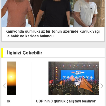
yağı
Ada'da zirve zamanı... Guterres bugün iki liderle a
ayrı, yarın birlikte görüşecek
İlginizi Çekebilir
UBP'nin 3 günlük çalıştayı başlıyor
H