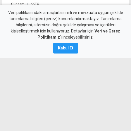
Gündem
KKTC
Savaşan'dan çalıştay
Veri politikasındaki amaçlarla sınırlı ve mevzuata uygun şekilde
tanımlama bilgileri (çerez) konumlandırmaktayız. Tanımlama
vurgusu: Yalnız UBP'nin
bilgilerini; sitemizin doğru şekilde çalışması ve içerikleri
kişiselleştirmek için kullanıyoruz. Detaylar için
değil, KKTC'nin de geleceğine
Veri ve Çerez
Politikamız
'ı inceleyebilirsiniz.
ışık tutacak
Kabul Et
9 Ağustos 2026
A
A
UBP Genel Sekreteri Savaşan, KKTC’nin
Güçlü, Egemen Geleceği İçin Vizyon ve
Proje Çalıştayı'nın sonucunda ortaya
çıkacak vizyon, proje ve yol haritasının
yalnızca UBP'nin değil KKTC’nin de
geleceğine ışık tutacağını söyledi.