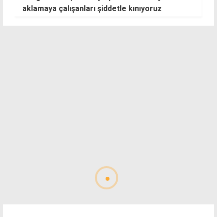
aklamaya çalışanları şiddetle kınıyoruz
b