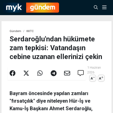
Gündem
KKTC
Serdaroğlu'ndan hükümete
zam tepkisi: Vatandaşın
cebine uzanan ellerinizi çekin
1 Haziran
2026
A
A
Bayram öncesinde yapılan zamları
"fırsatçılık" diye niteleyen Hür-İş ve
Kamu-İş Başkanı Ahmet Serdaroğlu,