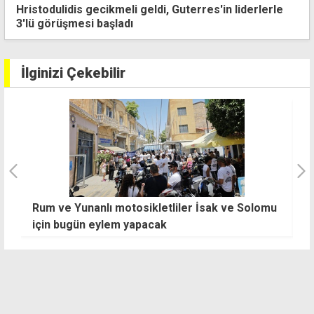
Hristodulidis gecikmeli geldi, Guterres'in liderlerle
3'lü görüşmesi başladı
İlginizi Çekebilir
u
Ahbap Derneği soruşturması: Oğuzhan Uğur da
P
gözaltında