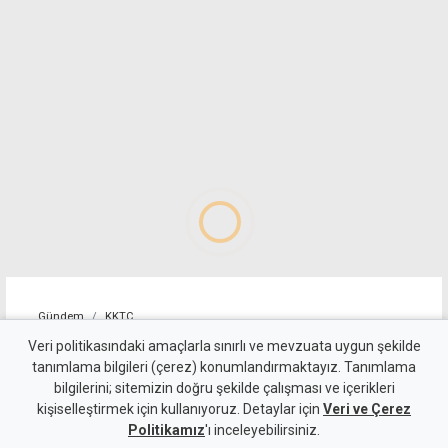
Gündem
KKTC
"Cengiz Topel'in tebessüm
Veri politikasındaki amaçlarla sınırlı ve mevzuata uygun şekilde
tanımlama bilgileri (çerez) konumlandırmaktayız. Tanımlama
eden masum yüzü, halen
bilgilerini; sitemizin doğru şekilde çalışması ve içerikleri
kişiselleştirmek için kullanıyoruz. Detaylar için
gözlerimin önünden gitmiyor"
Veri ve Çerez
Politikamız
'ı inceleyebilirsiniz.