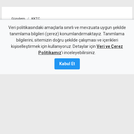
Gündem
KKTC
10 kişi kalan Beşiktaş'tan
Veri politikasındaki amaçlarla sınırlı ve mevzuata uygun şekilde
tanımlama bilgileri (çerez) konumlandırmaktayız. Tanımlama
altın değerinde galibiyet
bilgilerini; sitemizin doğru şekilde çalışması ve içerikleri
kişiselleştirmek için kullanıyoruz. Detaylar için
Veri ve Çerez
6 Ağustos 2026
Politikamız
'ı inceleyebilirsiniz.
A
A
Kabul Et
Beşiktaş, UEFA Avrupa Ligi 3. eleme turu
ilk maçında deplasmanda Hradec
Kralove'yi 1-0 mağlup ederek rövanş
öncesi önemli avantaj elde etti. Siyah-
beyazlılar, 10 kişi kalmasına rağmen
Semih Kılıçsoy'un golüyle galibiyete
uzandı.