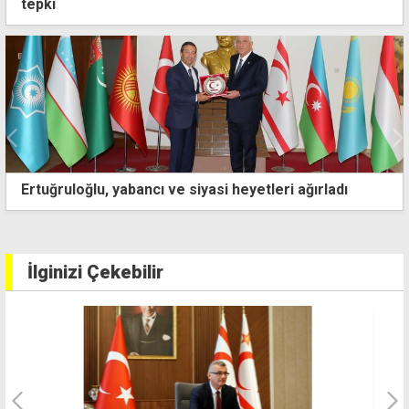
tepki
Özersay'dan Ercan'daki pas geçme manevrasına
açıklama çağrısı
İlginizi Çekebilir