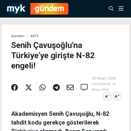
Gündem
KKTC
Senih Çavuşoğlu'na
Türkiye'ye girişte N-82
engeli!
23 Nisan 2026
Güncelleme:
24
Nisan 2026
A
A
Akademisyen Senih Çavuşoğlu, N-82
tahdit kodu gerekçe gösterilerek