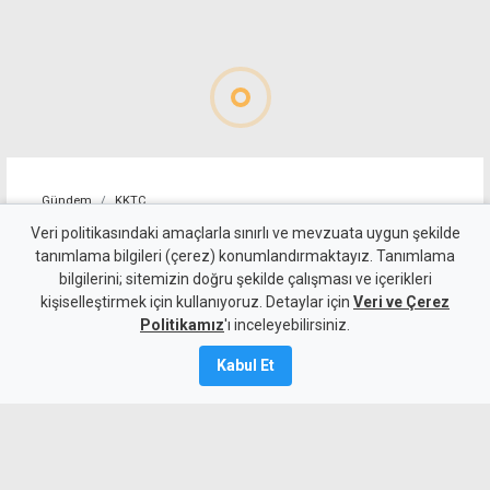
Gündem
KKTC
Girne-Değirmenlik Dağ
Veri politikasındaki amaçlarla sınırlı ve mevzuata uygun şekilde
tanımlama bilgileri (çerez) konumlandırmaktayız. Tanımlama
Yolu'nun bir bölümü trafiğe
bilgilerini; sitemizin doğru şekilde çalışması ve içerikleri
kişiselleştirmek için kullanıyoruz. Detaylar için
kapatılacak
Veri ve Çerez
Politikamız
'ı inceleyebilirsiniz.
9 Ağustos 2026
Kabul Et
Güncelleme:
9 Ağustos
2026
A
A