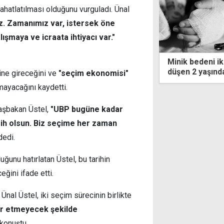
ahatlatılması olduğunu vurguladı. Ünal
z. Zamanımız var, istersek öne
lışmaya ve icraata ihtiyacı var."
bedeni iki hafta dayanabildi: Balkondan
Lapta'daki cin
 2 yaşındaki çocuk kurtarılamadı
mağdur sayısı 
ne gireceğini ve
"seçim ekonomisi"
mayacağını kaydetti.
Başbakan Üstel,
"UBP bugüne kadar
rih olsun. Biz seçime her zaman
edi.
unu hatırlatan Üstel, bu tarihin
ğini ifade etti.
nal Üstel, iki seçim sürecinin birlikte
ur etmeyecek şekilde
konuştu.