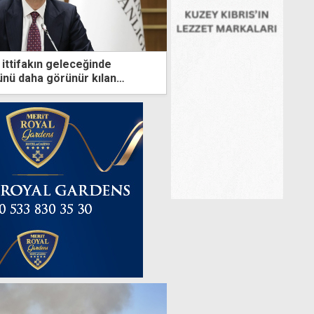
 ittifakın geleceğinde
lünü daha görünür kılan
ik oldu"