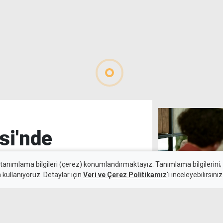
si'nde
adı
 tanımlama bilgileri (çerez) konumlandırmaktayız. Tanımlama bilgilerini; s
n kullanıyoruz. Detaylar için
Veri ve Çerez Politikamız
'ı inceleyebilirsiniz
8 Ağustos 2026
29 yılda 178 HI
Güncelleme:
8 Ağustos 2026
gençlerde artı