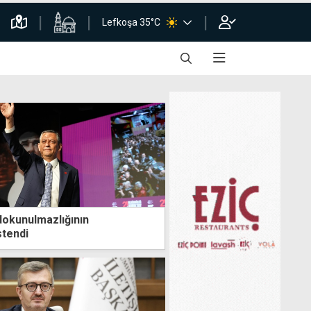
Lefkoşa 35°C
dokunulmazlığının
stendi