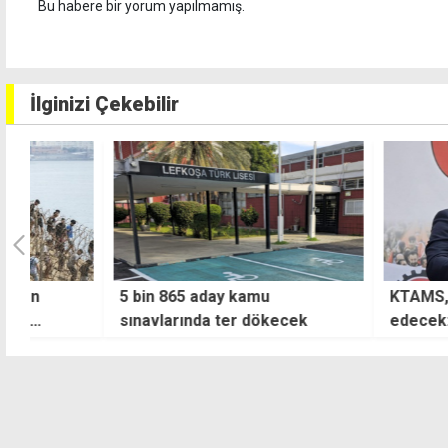
Bu habere bir yorum yapılmamış.
İlginizi Çekebilir
5 bin 865 aday kamu
KTAMS, hükümeti
sınavlarında ter dökecek
edecek: Keyfi ve
uygulamalar yapıl