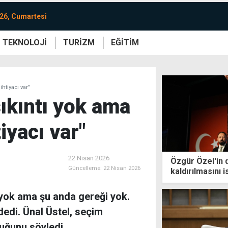
26, Cumartesi
TEKNOLOJİ
TURİZM
EĞİTİM
re
Yaşam
Sanat
Etkinlik
ihtiyacı var"
sıkıntı yok ama
iyacı var"
22 Nisan 2026
Özgür Özel'in 
Güncelleme:
22 Nisan 2026
kaldırılmasını i
ı yok ama şu anda gereği yok.
 dedi. Ünal Üstel, seçim
duğunu söyledi.