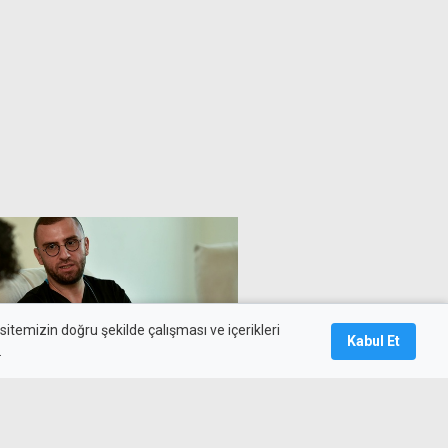
itemizin doğru şekilde çalışması ve içerikleri
Kabul Et
.
V pozitif vaka: Son 4 yılda
ş yaşandı