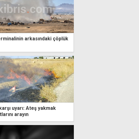
erminalinin arkasındaki çöplük
karşı uyarı: Ateş yakmak
tlarını arayın