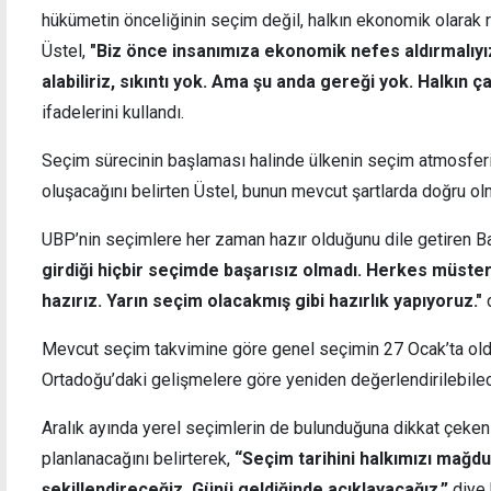
hükümetin önceliğinin seçim değil, halkın ekonomik olarak r
Üstel,
"Biz önce insanımıza ekonomik nefes aldırmalıyı
alabiliriz, sıkıntı yok. Ama şu anda gereği yok. Halkın ça
ifadelerini kullandı.
Kılıçdaroğlu'ndan Erhürman için telefon
Minik 
düşen
Seçim sürecinin başlaması halinde ülkenin seçim atmosferi
oluşacağını belirten Üstel, bunun mevcut şartlarda doğru ol
UBP’nin seçimlere her zaman hazır olduğunu dile getiren 
girdiği hiçbir seçimde başarısız olmadı. Herkes müste
hazırız. Yarın seçim olacakmış gibi hazırlık yapıyoruz."
d
Mevcut seçim takvimine göre genel seçimin 27 Ocak’ta olduğ
Ortadoğu’daki gelişmelere göre yeniden değerlendirilebilece
Aralık ayında yerel seçimlerin de bulunduğuna dikkat çeken Ü
planlanacağını belirterek,
“Seçim tarihini halkımızı mağd
şekillendireceğiz. Günü geldiğinde açıklayacağız.”
diye 