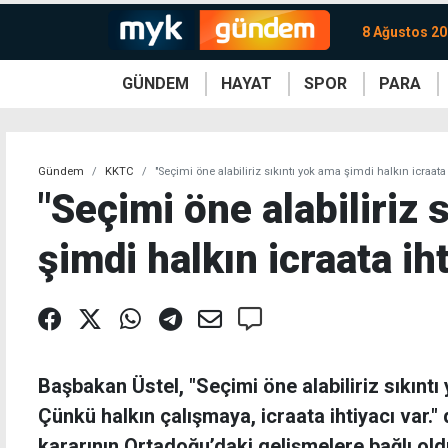
8 Ağustos 20
GÜNDEM
HAYAT
SPOR
PARA
KKTC
Magazin
KKTC
Ekonomi
Türkiye
Türkiye
Kripto
Sağlık
Güney
Avrupa
Döviz
Kadın
Dünya
Dünya
Borsa
Lezzetler
Çev
Gündem
KKTC
"Seçimi öne alabiliriz sıkıntı yok ama şimdi halkın icraata 
"Seçimi öne alabiliriz 
şimdi halkın icraata iht
Başbakan Üstel, "Seçimi öne alabiliriz sıkınt
Çünkü halkın çalışmaya, icraata ihtiyacı var."
kararının Ortadoğu’daki gelişmelere bağlı ol