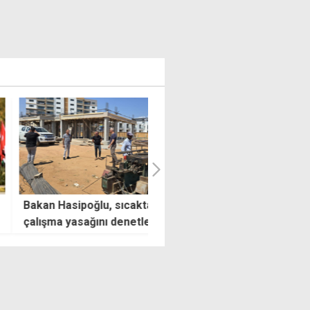
 Hasipoğlu, sıcakta
Erdoğan: Hedefimiz Türkiye'y
ma yasağını denetledi
terör tehdidinden kalıcı olar
kurtarmak