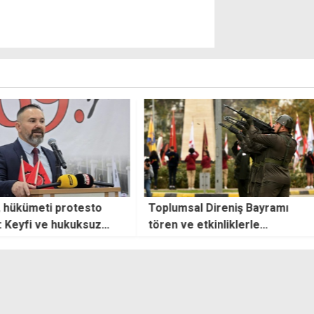
 protesto
Toplumsal Direniş Bayramı
Bakan
 hukuksuz
tören ve etkinliklerle
çalış
ıyor
kutlanacak