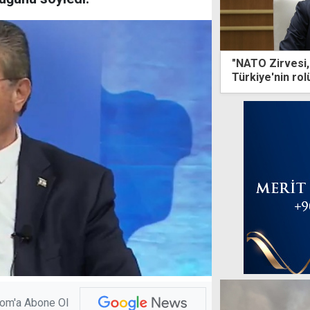
"NATO Zirvesi,
Türkiye'nin ro
stratejik bir eş
com'a Abone Ol