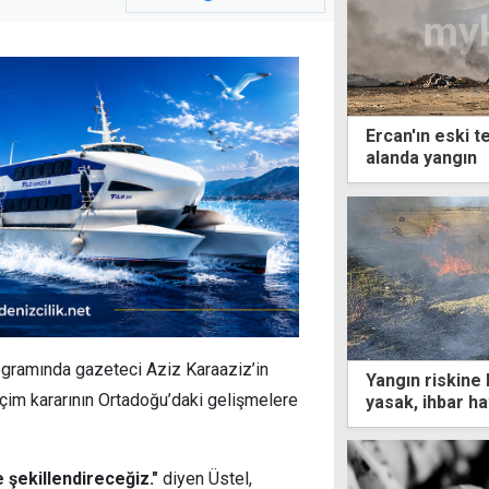
Ercan'ın eski t
alanda yangın
gramında gazeteci Aziz Karaaziz’in
Yangın riskine 
eçim kararının Ortadoğu’daki gelişmelere
yasak, ihbar ha
 şekillendireceğiz."
diyen Üstel,