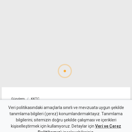
Gündem
KKTC
Süpermarketteki saldırının
Veri politikasındaki amaçlarla sınırlı ve mevzuata uygun şekilde
tanımlama bilgileri (çerez) konumlandırmaktayız. Tanımlama
zanlısı, "mağduru takip
bilgilerini; sitemizin doğru şekilde çalışması ve içerikleri
kişiselleştirmek için kullanıyoruz. Detaylar için
ederek olayı gerçekleştirmiş"
Veri ve Çerez