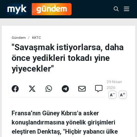
Gündem
KKTC
"Savaşmak istiyorlarsa, daha
önce yedikleri tokadı yine
yiyecekler"
29 Nisan
2026
A
A
Fransa’nın Güney Kıbrıs'a asker
konuşlandırmasına yönelik girişimleri
eleştiren Denktaş, "Hiçbir yabancı ülke