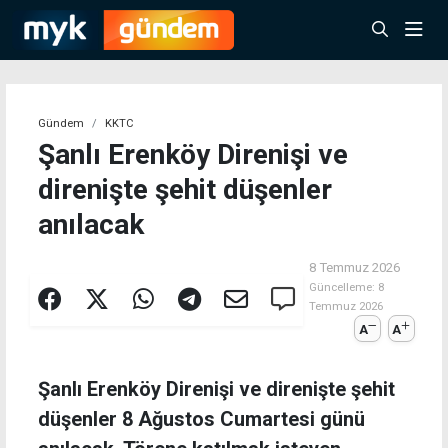
Gündem
KKTC
Şanlı Erenköy Direnişi ve
direnişte şehit düşenler
anılacak
8 Temmuz 2026
Güncelleme:
8
Temmuz 2026
A
A
Şanlı Erenköy Direnişi ve direnişte şehit
düşenler 8 Ağustos Cumartesi günü