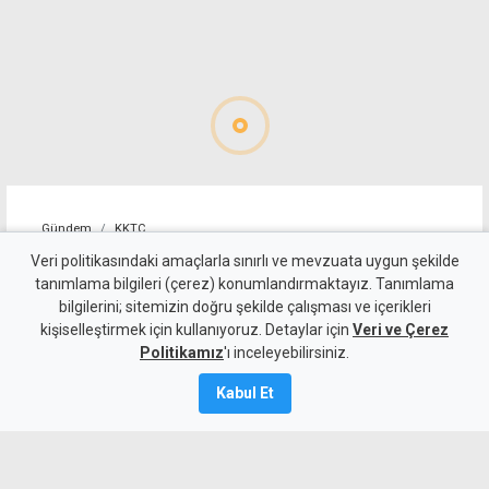
Gündem
KKTC
"Cengiz Topel'in tebessüm
Veri politikasındaki amaçlarla sınırlı ve mevzuata uygun şekilde
tanımlama bilgileri (çerez) konumlandırmaktayız. Tanımlama
eden masum yüzü, halen
bilgilerini; sitemizin doğru şekilde çalışması ve içerikleri
kişiselleştirmek için kullanıyoruz. Detaylar için
gözlerimin önünden gitmiyor"
Veri ve Çerez
Politikamız
'ı inceleyebilirsiniz.
8 Ağustos 2026
Kabul Et
Güncelleme:
8 Ağustos
2026
A
A