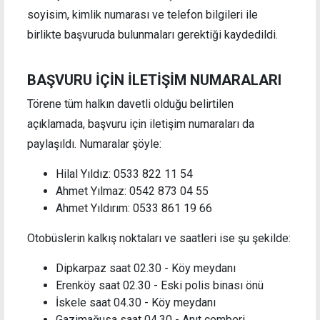
soyisim, kimlik numarası ve telefon bilgileri ile
birlikte başvuruda bulunmaları gerektiği kaydedildi.
BAŞVURU İÇİN İLETİŞİM NUMARALARI
Törene tüm halkın davetli olduğu belirtilen
açıklamada, başvuru için iletişim numaraları da
paylaşıldı. Numaralar şöyle:
Hilal Yıldız: 0533 822 11 54
Ahmet Yılmaz: 0542 873 04 55
Ahmet Yıldırım: 0533 861 19 66
Otobüslerin kalkış noktaları ve saatleri ise şu şekilde:
Dipkarpaz saat 02.30 - Köy meydanı
Erenköy saat 02.30 - Eski polis binası önü
İskele saat 04.30 - Köy meydanı
Gazimağusa saat 04.30 - Anıt çemberi