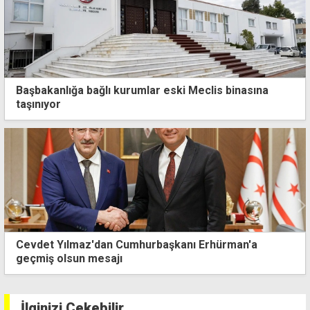
Başbakanlığa bağlı kurumlar eski Meclis binasına
taşınıyor
BKP'den hükümete çağrı: Ev içi Şiddet Yasası bir an
önce geçirilmeli
İlginizi Çekebilir