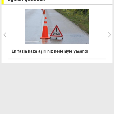
D
En fazla kaza aşırı hız nedeniyle yaşandı
b