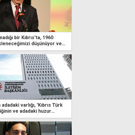
madığı bir Kıbrıs'ta, 1960
kleneceğimizi düşünüyor ve
um"
 adadaki varlığı, 'Kıbrıs Türk
iğinin ve adadaki huzur
natı"