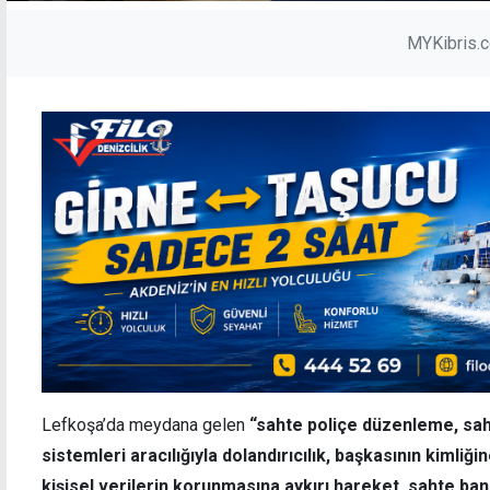
MYKibris.
Lefkoşa’da meydana gelen
“sahte poliçe düzenleme, saht
sistemleri aracılığıyla dolandırıcılık, başkasının kimliğ
kişisel verilerin korunmasına aykırı hareket, sahte 