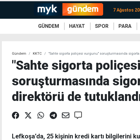
7 Ağustos 2
GÜNDEM
HAYAT
SPOR
PARA
KKTC
Magazin
KKTC
Ekonomi
Türkiye
Türkiye
Kripto
Sağlık
Güney
Avrupa
Döviz
Kadın
Dünya
Dünya
Borsa
Lezzetler
Çev
Gündem
KKTC
"Sahte sigorta poliçesi vurgunu" soruşturmasında sigorta 
"Sahte sigorta poliçes
soruşturmasında sigor
direktörü de tutukland
Lefkoşa’da, 25 kişinin kredi kartı bilgilerini 