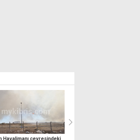
 Havalimanı çevresindeki
Sıcaklık 37-40 derece