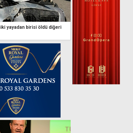
iki yayadan birisi öldü diğeri