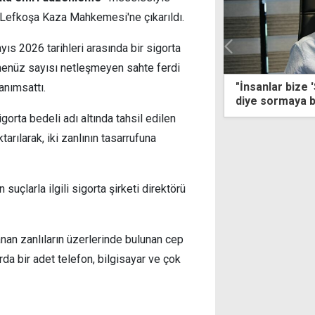
bah Lefkoşa Kaza Mahkemesi'ne çıkarıldı.
yıs 2026 tarihleri arasında bir sigorta
ak henüz sayısı netleşmeyen sahte ferdi
lar bize 'Size nasıl destek olabiliriz?'
"Yakıt nakliyes
anımsattı.
sormaya başladı"
sorumluluğund
gorta bedeli adı altında tahsil edilen
arılarak, iki zanlının tasarrufuna
 suçlarla ilgili sigorta şirketi direktörü
klanan zanlıların üzerlerinde bulunan cep
rda bir adet telefon, bilgisayar ve çok