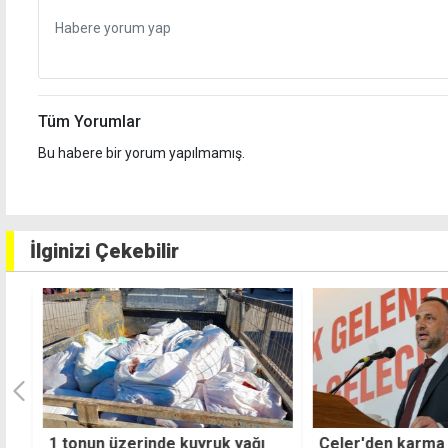
Tüm Yorumlar
Bu habere bir yorum yapılmamış.
İlginizi Çekebilir
1 tonun üzerinde kuyruk yağı
Çeler'den karma 