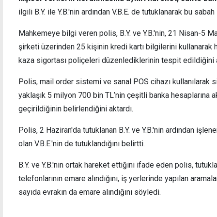
ilgili B.Y. ile Y.B.'nin ardından V.B.E. de tutuklanarak bu sa
Mahkemeye bilgi veren polis, B.Y. ve Y.B.'nin, 21 Nisan-5 Ma
şirketi üzerinden 25 kişinin kredi kartı bilgilerini kullanar
Hellim suyu yüklü tırda yangın
"İnsan
kaza sigortası poliçeleri düzenlediklerinin tespit edildiğini 
diye 
Polis, mail order sistemi ve sanal POS cihazı kullanılarak si
yaklaşık 5 milyon 700 bin TL’nin çeşitli banka hesaplarına akt
geçirildiğinin belirlendiğini aktardı.
Polis, 2 Haziran'da tutuklanan B.Y. ve Y.B.'nin ardından işlenen
olan V.B.E.'nin de tutuklandığını belirtti.
B.Y. ve Y.B.'nin ortak hareket ettiğini ifade eden polis, tutu
telefonlarının emare alındığını, iş yerlerinde yapılan aramala
sayıda evrakın da emare alındığını söyledi.