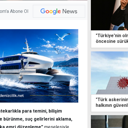
com'a Abone Ol
"Türkiye'nin ol
öncesine sürü
endişe ediyor
"Türk askerinin
halkının güvenl
ortamının temi
ekarlıkla para temini, bilişim
ine bürünme, suç gelirlerini aklama,
banka emri düzenleme”
meselesiyle