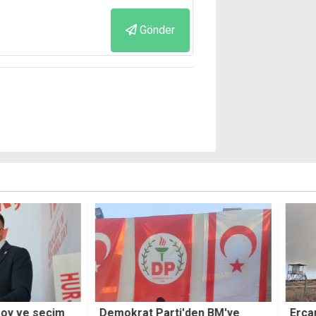
Gönder
oy ve seçim
Demokrat Parti'den BM'ye
Ercan