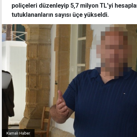
poliçeleri düzenleyip 5,7 milyon TL’yi hesap
tutuklananların sayısı üçe yükseldi.
Kamalı Haber