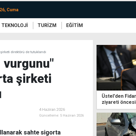
026, Cuma
TEKNOLOJİ
TURİZM
EĞİTİM
re
Yaşam
Sanat
Etkinlik
şirketi direktörü de tutuklandı
i vurgunu"
ta şirketi
ı
Üstel'den Fida
ziyareti öncesi
4 Haziran 2026
Güncelleme:
5 Haziran 2026
kullanarak sahte sigorta