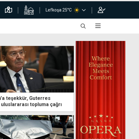
Lefkoşa 25°C
n'a teşekkür, Guterres
 uluslararası topluma çağrı