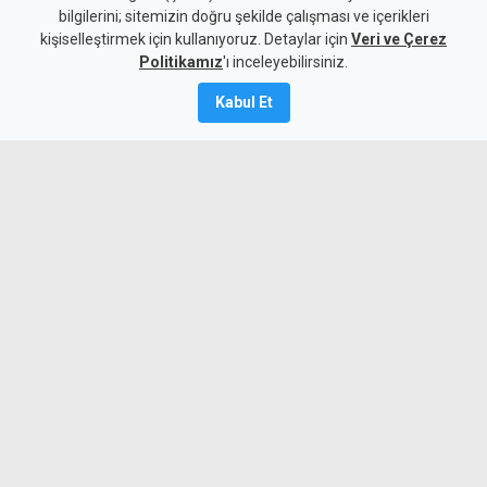
mücadelesi unutulmaz bir anı
bilgilerini; sitemizin doğru şekilde çalışması ve içerikleri
kişiselleştirmek için kullanıyoruz. Detaylar için
olarak yaşamaya devam
Veri ve Çerez
Politikamız
'ı inceleyebilirsiniz.
edecek"
Kabul Et
8 Ağustos 2026
Güncelleme:
8 Ağustos
2026
A
A
Cumhurbaşkanı Erhürman, Erenköy
Direnişi'nin Kıbrıs Türk halkının varoluş
mücadelesinde en önemli dönüm
noktalarından biri olduğunu vurguladı.