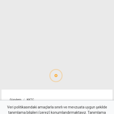
Gündem
KKTC
"Erenköy'de verilen varoluş
Veri politikasındaki amaçlarla sınırlı ve mevzuata uygun şekilde
tanımlama bilgileri (çerez) konumlandırmaktayız. Tanımlama