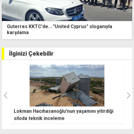
Guterres KKTC'de... "United Cyprus" sloganıyla
karşılama
İlginizi Çekebilir
SOLOTÜRK, 20 Temmuz'da Girne semalarını
H
selamlayacak
z
u