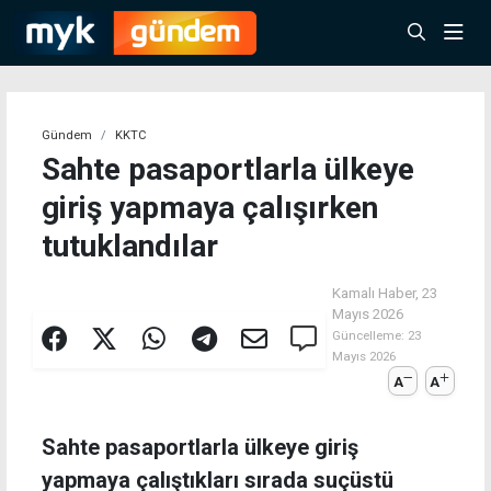
Gündem
KKTC
Sahte pasaportlarla ülkeye
giriş yapmaya çalışırken
tutuklandılar
Kamalı Haber,
23
Mayıs 2026
Güncelleme:
23
Mayıs 2026
A
A
Sahte pasaportlarla ülkeye giriş
yapmaya çalıştıkları sırada suçüstü