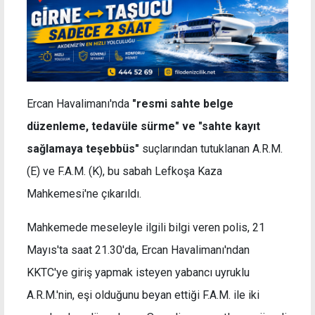
Ercan Havalimanı'nda
"resmi sahte belge
düzenleme, tedavüle sürme" ve "sahte kayıt
sağlamaya teşebbüs"
suçlarından
tutuklanan
A.R.M.
(E) ve F.A.M. (K), bu sabah Lefkoşa Kaza
Mahkemesi'ne çıkarıldı.
Mahkemede meseleyle ilgili bilgi veren polis, 21
Mayıs'ta saat 21.30'da, Ercan Havalimanı'ndan
KKTC'ye giriş yapmak isteyen yabancı uyruklu
A.R.M.'nin, eşi olduğunu beyan ettiği F.A.M. ile iki