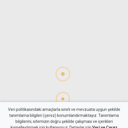
Veri politikasındaki amaçlarla sınırlı ve mevzuata uygun şekilde
tanımlama bilgileri (çerez) konumlandırmaktayız. Tanımlama
bilgilerini; sitemizin doğru şekilde çalışması ve içerikleri
Gündem
KKTC
kişiselleştirmek için kullanıyoruz. Detaylar için
Veri ve Çerez