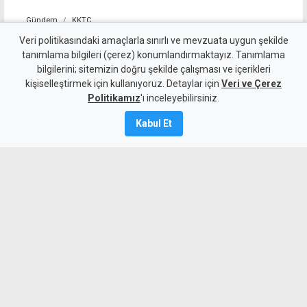
Gündem
KKTC
Savaşan'dan çalıştay
Veri politikasındaki amaçlarla sınırlı ve mevzuata uygun şekilde
tanımlama bilgileri (çerez) konumlandırmaktayız. Tanımlama
vurgusu: Yalnız UBP'nin
bilgilerini; sitemizin doğru şekilde çalışması ve içerikleri
kişiselleştirmek için kullanıyoruz. Detaylar için
değil, KKTC'nin de geleceğine
Veri ve Çerez
Politikamız
'ı inceleyebilirsiniz.
ışık tutacak
Kabul Et
9 Ağustos 2026
A
A
UBP Genel Sekreteri Savaşan, KKTC’nin
Güçlü, Egemen Geleceği İçin Vizyon ve
Proje Çalıştayı'nın sonucunda ortaya
çıkacak vizyon, proje ve yol haritasının
yalnızca UBP'nin değil KKTC’nin de
geleceğine ışık tutacağını söyledi.