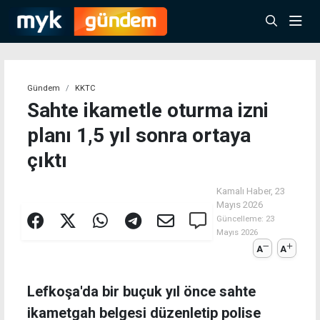
Gündem
KKTC
Sahte ikametle oturma izni
planı 1,5 yıl sonra ortaya
çıktı
Kamalı Haber,
23
Mayıs 2026
Güncelleme:
23
Mayıs 2026
A
A
Lefkoşa'da bir buçuk yıl önce sahte
ikametgah belgesi düzenletip polise