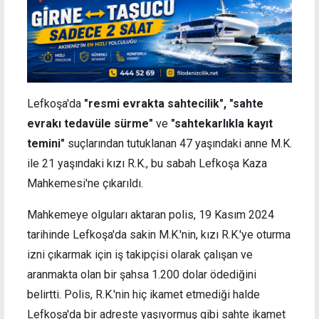
Lefkoşa'da
"
resmi evrakta sahtecilik", "sahte
evrakı tedavüle sürme"
ve
"sahtekarlıkla kayıt
temini"
s
uçlarından tutuklanan 47 yaşındaki anne M.K.
ile 21
yaşındaki
kızı R.K., bu sabah Lefkoşa Kaza
Mahkemesi'ne çıkarıldı.
Mahkemeye olguları aktaran polis, 19 Kasım 2024
tarihinde Lefkoşa'da sakin M.K.'nin, kızı R.K.'ye oturma
izni çıkarmak için iş takipçisi olarak çalışan ve
aranmakta olan bir şahsa 1.200 dolar ödediğini
belirtti.
Polis, R.K.'nin hiç ikamet etmediği halde
Lefkoşa'da bir adreste yaşıyormuş gibi sahte ikamet