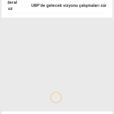
UBP'de gelecek vizyonu çalışmaları sürüyor
K