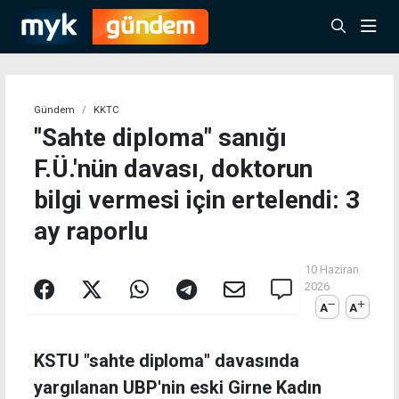
Gündem
KKTC
"Sahte diploma" sanığı
F.Ü.'nün davası, doktorun
bilgi vermesi için ertelendi: 3
ay raporlu
10 Haziran
2026
A
A
KSTU "sahte diploma" davasında
yargılanan UBP'nin eski Girne Kadın