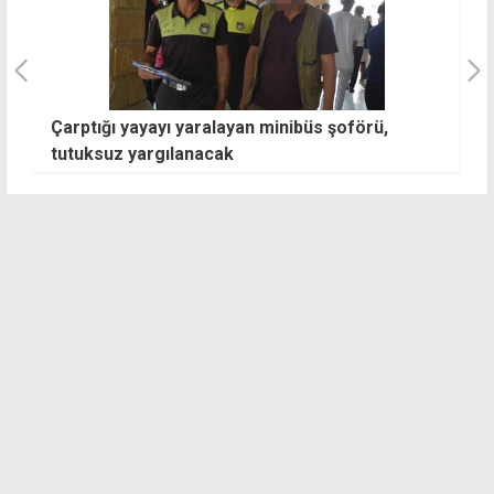
Çarptığı yayayı yaralayan minibüs şoförü,
Ü
tutuksuz yargılanacak
g