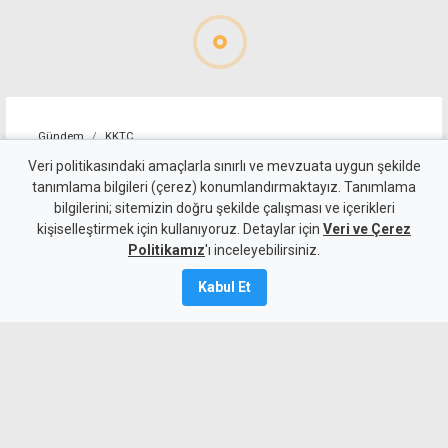
Gündem
KKTC
Geçitköy'deki ölümlü kazada
Veri politikasındaki amaçlarla sınırlı ve mevzuata uygun şekilde
tanımlama bilgileri (çerez) konumlandırmaktayız. Tanımlama
sürücüyü gizlemeye
bilgilerini; sitemizin doğru şekilde çalışması ve içerikleri
kişiselleştirmek için kullanıyoruz. Detaylar için
çalıştılar: 4 kişi tutuklandı
Veri ve Çerez
Politikamız
'ı inceleyebilirsiniz.
7 Ağustos 2026
Kabul Et
Güncelleme:
8 Ağustos
2026
A
A
Geçitköy’de Turan Obalı’nın yaşamını
yitirdiği kazada, aracı kullanan kişinin