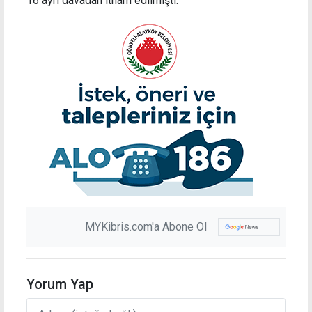
16 ayrı davadan itham edilmişti.
MYKibris.com'a Abone Ol
Yorum Yap