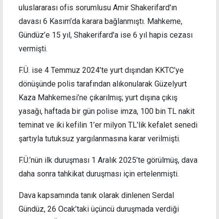
uluslararası ofis sorumlusu Amir Shakerifard'ın
davası 6 Kasım’da karara bağlanmıştı. Mahkeme,
Gündüz’e 15 yıl, Shakerifard'a ise 6 yıl hapis cezası
vermişti.
F.Ü. ise 4 Temmuz 2024’te yurt dışından KKTC’ye
dönüşünde polis tarafından alıkonularak Güzelyurt
Kaza Mahkemesi’ne çıkarılmış; yurt dışına çıkış
yasağı, haftada bir gün polise imza, 100 bin TL nakit
teminat ve iki kefilin 1’er milyon TL’lik kefalet senedi
şartıyla tutuksuz yargılanmasına karar verilmişti.
F.Ü.’nün ilk duruşması 1 Aralık 2025’te görülmüş, dava
daha sonra tahkikat duruşması için ertelenmişti.
Dava kapsamında tanık olarak dinlenen Serdal
Gündüz, 26 Ocak’taki üçüncü duruşmada verdiği