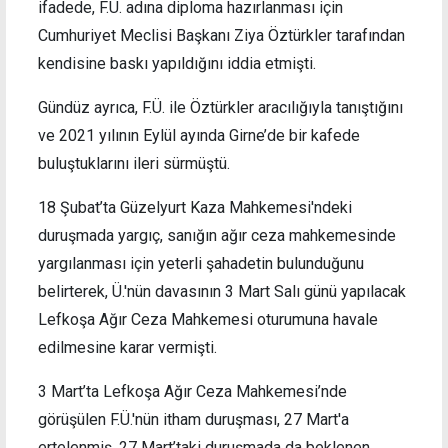
ifadede, F.Ü. adına diploma hazırlanması için
Cumhuriyet Meclisi Başkanı Ziya Öztürkler tarafından
kendisine baskı yapıldığını iddia etmişti.
Gündüz ayrıca, F.Ü. ile Öztürkler aracılığıyla tanıştığını
ve 2021 yılının Eylül ayında Girne’de bir kafede
buluştuklarını ileri sürmüştü.
18 Şubat’ta Güzelyurt Kaza Mahkemesi'ndeki
duruşmada yargıç, sanığın ağır ceza mahkemesinde
yargılanması için yeterli şahadetin bulunduğunu
belirterek, Ü.'nün davasının 3 Mart Salı günü yapılacak
Lefkoşa Ağır Ceza Mahkemesi oturumuna havale
edilmesine karar vermişti.
3 Mart’ta Lefkoşa Ağır Ceza Mahkemesi’nde
görüşülen F.Ü.'nün itham duruşması, 27 Mart'a
ertelenmiş, 27 Mart’taki duruşmada da beklenen