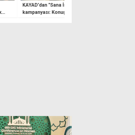
D'dan "Sana İnanıyorum"
Üstel yeni teşvik paketini
anyası: Konuşmak
açıkladı: 1 Ağustos'ta yürürl
ettir, sessizlik failleri
giriyor
r