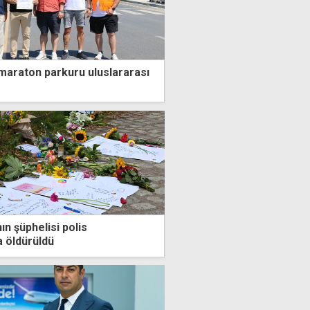
 maraton parkuru uluslararası
nın şüphelisi polis
 öldürüldü