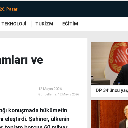
26, Pazar
TEKNOLOJİ
TURİZM
EĞİTİM
re
Yaşam
Sanat
Etkinlik
amları ve
12 Mayıs 2026
DP 34'üncü yaş
Güncelleme:
12 Mayıs 2026
aptığı konuşmada hükümetin
eleştirdi. Şahiner, ülkenin
ar toplam borcun 60 milyar