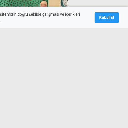
itemizin doğru şekilde çalışması ve içerikleri
Kabul Et
.
m gören Pakistanlı öğrenciler
nda gönül köprüsü kurdu"
ki Eğitim Merkezi inşaatına 6
ği" çağrısı