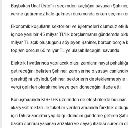
Başbakan Ünal Üstel’in seçimden kaçtığını savunan Şahine
yerine getiremez hale gelmesi durumunda erken seçimin gü
Ekonomik koşulların sektörleri ve işletmeleri olumsuz etkil
Paris'te görüşme değil, kısa temas girişimi
Alpet
içinde yeni bir 45 milyar TL’lik borçlanmanın gündemde oldu
havayo
milyar TL açık oluştuğunu söyleyen Şahiner, borcun borçla k
toplam borcun 60 milyar TL’ye ulaşabileceğini savundu.
Elektrik fiyatlarında yapılacak olası zamların hayat pahalılığ
getireceğini belirten Şahiner, zam yerine piyasayı canland
gerektiğini söyledi. Şahiner, sektörlerin desteklenmesiyle 
vergi gelirleri olarak maliyeye geri döneceğini ifade etti.
Konuşmasında KIB-TEK üzerinden de eleştirilerde bulunan Ş
akaryakıt miktarı ile tüketim verileri arasında farklılık old
için faturalandırma yapıldığı iddiasını gündeme getiren Şahi
bakım sonrası yaşanan arızaları ve sayaç ihalesi sürecini de