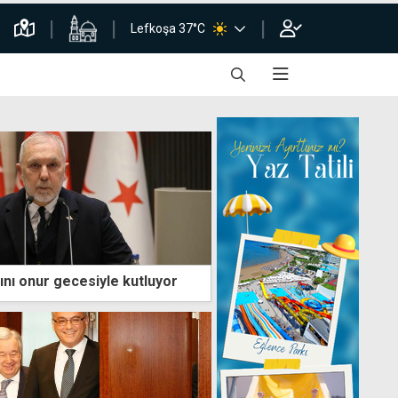
Lefkoşa 37°C
ını onur gecesiyle kutluyor