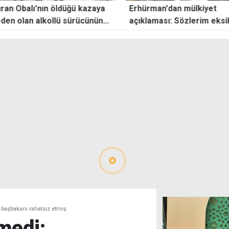
ldüğü kazaya
Erhürman'dan mülkiyet
KAYA
lü sürücünün
açıklaması: Sözlerim eksik
kamp
uş
yorumlandı
cesar
koru
 başbakanı rahatsız etmiş
medi: