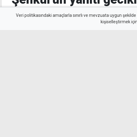
Gerçekleri söylemem be
Veri politikasındaki amaçlarla sınırlı ve mevzuata uygun şekilde
kişiselleştirmek içi
başbakanı rahatsız et
UBP'ye yanıtında, gerçekleri söylemesinin baş
belirten Murat Şenkul, başbakanın eleştirilere
yerine görevinin başına dönüp gereken kararla
kaydetti.