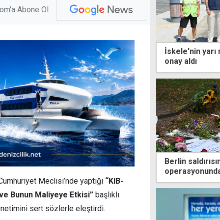
com'a Abone Ol
İskele'nin yarı
onay aldı
Berlin saldırısı
operasyonunda
, Cumhuriyet Meclisi’nde yaptığı
“KIB-
ve Bunun Maliyeye Etkisi”
başlıklı
timini sert sözlerle eleştirdi.