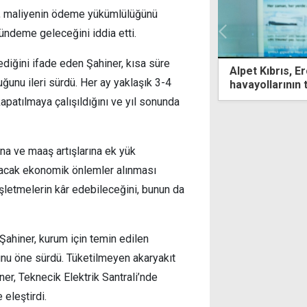
r, maliyenin ödeme yükümlülüğünü
ndeme geleceğini iddia etti.
ediğini ifade eden Şahiner, kısa süre
 Kıbrıs, Ercan Havalimanı'nda tüm
"Kalıcı çözüm a
ğunu ileri sürdü. Her ay yaklaşık 3-4
llarının tek yakıt tedarikçisi oldu
mümkün"
apatılmaya çalışıldığını ve yıl sonunda
ına ve maaş artışlarına ek yük
ıracak ekonomik önlemler alınması
işletmelerin kâr edebileceğini, bunun da
ahiner, kurum için temin edilen
uğunu öne sürdü. Tüketilmeyen akaryakıt
ner, Teknecik Elektrik Santrali’nde
 eleştirdi.