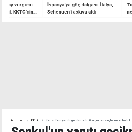
İspanya'ya göç dalgası: İtalya,
Turan Obalı'nın ö
Schengen'i askıya aldı
neden olan alkol
ehliyeti de yokm
Gündem
KKTC
Şenkul'un yanıtı gecikmedi: Gerçekleri söylemem belli ki
Şenkul'un yanıtı gecik