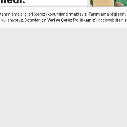
lli ki
 tanımlama bilgileri (çerez) konumlandırmaktayız. Tanımlama bilgilerini; s
n kullanıyoruz. Detaylar için
Veri ve Çerez Politikamız
'ı inceleyebilirsiniz
miş
"KKTC'de eğiti
iki ülke arası
9 Ağustos 2026
Güncelleme:
9 Ağustos 2026
bakanı rahatsız ettiğini
 "çocukça laf yetiştirmek"
rı hızlıca alması gerektiğini
"Atatürk Mesle
bin tuğla deste