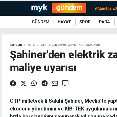
9 Ağustos 20
GÜNDEM
HAYAT
SPOR
PARA
KKTC
Magazin
KKTC
Ekonomi
Türkiye
Türkiye
Kripto
Sağlık
Güney
Avrupa
Döviz
Kadın
Dünya
Dünya
Borsa
Lezzetler
Çev
Gündem
KKTC
Şahiner'den elektrik zamları ve maliye uyarısı
Şahiner'den elektrik z
maliye uyarısı
CTP milletvekili Salahi Şahiner, Meclis’te y
ekonomi yönetimini ve KIB-TEK uygulamalarını 
hızla borçlandığını savunarak yıl sonuna kad