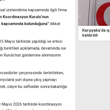
sal izinlendirme kapsamında ilgili firma
zin Koordinasyon Kurulu’nun
tki kapsamında bulunduğuna"
dikkat
yaka'da iş kazası: Boyacı hastaneye
Kimsenin haberi
ldı
izinsiz yaşıyor
 15 Mayıs tarihinde yapıldığı ve ertesi
ığı belirtilen açıklamada, devamında ise
yon Kurulu’nun gündemine alınmasının
osedürler çerçevesinde ilerletilirken,
briyolarla yurt dışına çıkış yapmayı
rek, olayın bu safhadan sonra bakanlığa
20 Mayıs 2026 tarihinde koordinasyon