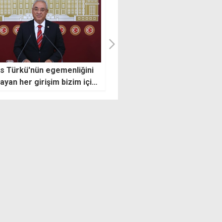
leri Bakanlığı, AP'nin 1974
Mehmet Aktunç: Lefkoşa,
ını kınadı
hizmet standartları ile
kaybettiği 'amiral gemisi'
kimliğini yeniden kazanacak