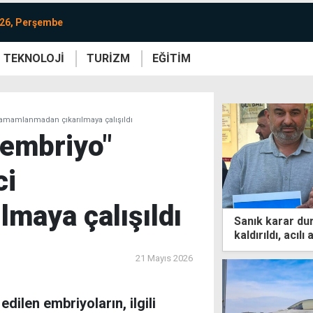
026, Perşembe
TEKNOLOJİ
TURİZM
EĞİTİM
re
Yaşam
Sanat
Etkinlik
 tamamlanmadan çıkarılmaya çalışıldı
"embriyo"
ci
maya çalışıldı
Sanık karar du
kaldırıldı, acılı
21 Mayıs 2026
dilen embriyoların, ilgili