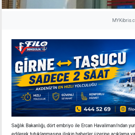
MYKibris.
Sağlık Bakanlığı, dört embriyo ile Ercan Havalimanı’ndan yurt
edilerek tutuklanmasına ilişkin haberler üzerine açıklama ya