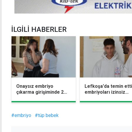
İLGİLİ HABERLER
Onaysız embriyo
Lefkoşa'da temin etti
çıkarma girişiminde 2
embriyoları izinsiz
tutuklama daha
şekilde ülkeden
çıkarmaya kalktı
#embriyo
#tüp bebek