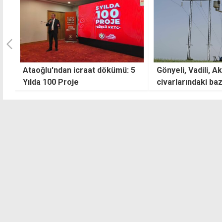
5
Gönyeli, Vadili, Akdoğan ve
MDP'den Guterres
civarlarındaki bazı yerlerde
öncesi iki devlet
elektrik kesintisi yapılacak