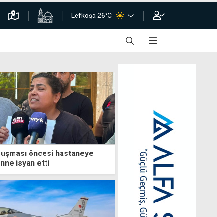
Lefkoşa 26°C
ruşması öncesi hastaneye
 anne isyan etti