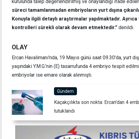
kurulunda talep değerlendirilmiş ve onaylandığı ifade edile
süreci tamamlanmadan embriyoların yurt dışına çıkarıla
Konuyla ilgili detaylı araştırmalar yapılmaktadır. Ayrıc
kontrolleri sürekli olarak devam etmektedir.”
denildi.
OLAY
Ercan Havalimanı'nda, 19 Mayıs günü saat 09.30'da, yurt dı
yaşındaki Y.M.G.'nin (E) tasarrufunda 4 embriyo tespit edilm
embriyolar ise emare olarak alınmıştı.
Gündem
Kaçakçılıkta son nokta: Ercan'dan 4 embr
tutuklandı