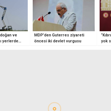
 ziyareti
"Kıbrıs Türkü'nün egemenliğini
Dışiş
 vurgusu
yok sayan her girişim bizim için
karar
yok hükmündedir"