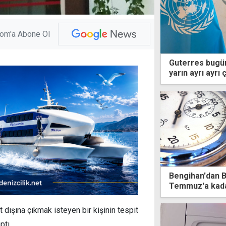
com'a Abone Ol
Guterres bugün 
yarın ayrı ayrı
Bengihan'dan B
Temmuz'a kada
mesaiye kalma
 dışına çıkmak isteyen bir kişinin tespit
ptı.