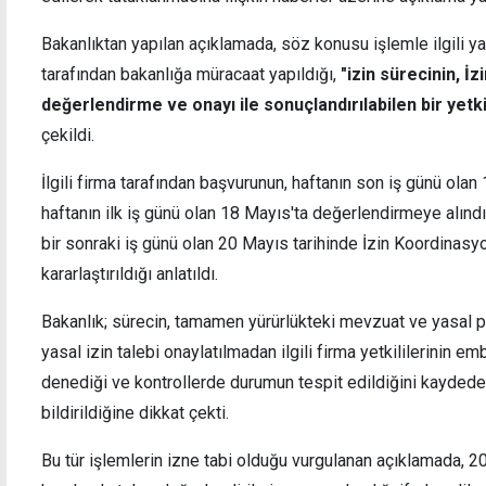
Bakanlıktan yapılan açıklamada, söz konusu işlemle ilgili ya
tarafından bakanlığa müracaat yapıldığı,
"izin sürecinin, İ
değerlendirme ve onayı ile sonuçlandırılabilen bir ye
Girne-Değirmenlik Dağ Yolu'nun bir bölümü
Karşı
çekildi.
trafiğe kapalı
kaldırı
İlgili firma tarafından başvurunun, haftanın son iş günü olan
haftanın ilk iş günü olan 18 Mayıs'ta değerlendirmeye alınd
bir sonraki iş günü olan 20 Mayıs tarihinde İzin Koordinas
kararlaştırıldığı anlatıldı.
Bakanlık; sürecin, tamamen yürürlükteki mevzuat ve yasal pr
yasal izin talebi onaylatılmadan ilgili firma yetkililerinin em
denediği ve kontrollerde durumun tespit edildiğini kaydede
bildirildiğine dikkat çekti.
Bu tür işlemlerin izne tabi olduğu vurgulanan açıklamada, 