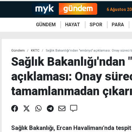
6 Ağustos 2
GÜNDEM
HAYAT
SPOR
PARA
KKTC
Magazin
KKTC
Ekonomi
Türkiye
Türkiye
Kripto
Sağlık
Güney
Avrupa
Döviz
Kadın
Dünya
Dünya
Borsa
Lezzetler
Çev
Gündem
KKTC
Sağlık Bakanlığı'ndan "embriyo" açıklaması: Onay süreci
Sağlık Bakanlığı'ndan 
açıklaması: Onay süre
tamamlanmadan çıkarıl
Sağlık Bakanlığı, Ercan Havalimanı'nda tespit e