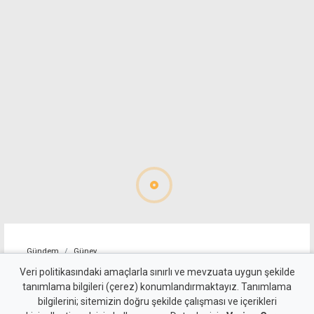
Gündem
Güney
"Sürecin önündeki temel
Veri politikasındaki amaçlarla sınırlı ve mevzuata uygun şekilde
tanımlama bilgileri (çerez) konumlandırmaktayız. Tanımlama
engel, Türkiye'nin iki devletli
bilgilerini; sitemizin doğru şekilde çalışması ve içerikleri