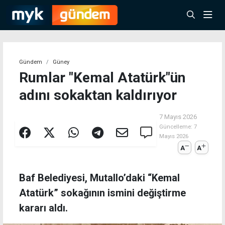
Gündem
Güney
Rumlar "Kemal Atatürk"ün
adını sokaktan kaldırıyor
7 Mayıs 2026
Güncelleme:
7
Mayıs 2026
A
A
Baf Belediyesi, Mutallo’daki “Kemal
Atatürk” sokağının ismini değiştirme
kararı aldı.