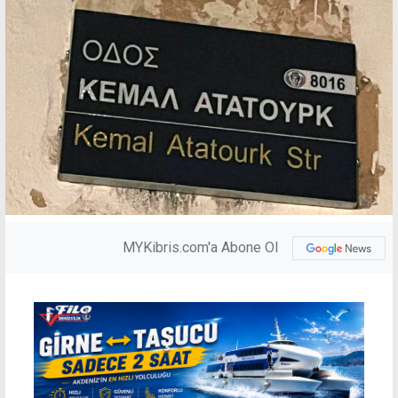
MYKibris.com'a Abone Ol