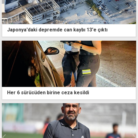
Japonya'daki depremde can kaybı 13'e çıktı
Her 6 sürücüden birine ceza kesildi