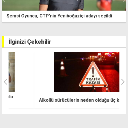
"UBP çalıştayında rektörler tehdit edildi"
İlginizi Çekebilir
K
Alkollü sürücülerin neden olduğu üç kaza
k
çı