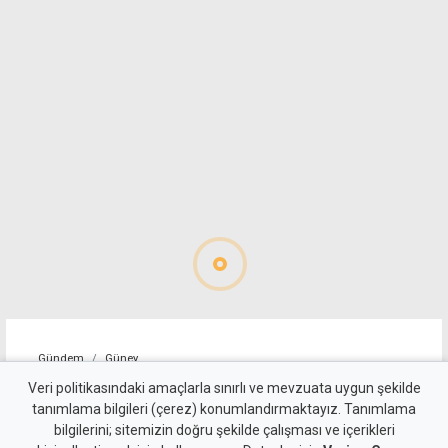
Gündem
Güney
"Sürecin önündeki temel
Veri politikasındaki amaçlarla sınırlı ve mevzuata uygun şekilde
tanımlama bilgileri (çerez) konumlandırmaktayız. Tanımlama
engel, Türkiye'nin iki devletli
bilgilerini; sitemizin doğru şekilde çalışması ve içerikleri