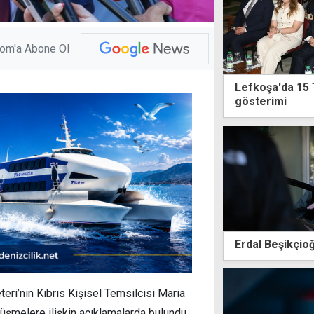
com'a Abone Ol
Lefkoşa'da 15
gösterimi
Erdal Beşikçioğ
ri’nin Kıbrıs Kişisel Temsilcisi Maria
rüşmelere ilişkin açıklamalarda bulundu.