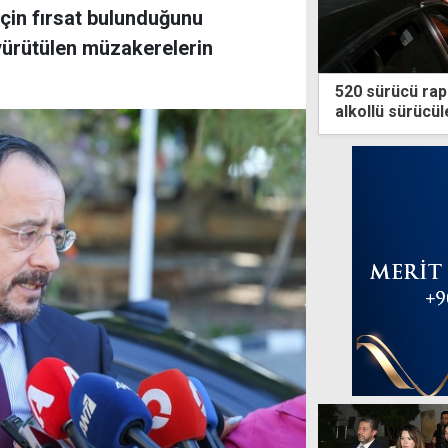
çin fırsat bulunduğunu
 yürütülen müzakerelerin
520 sürücü rapor
alkollü sürücül