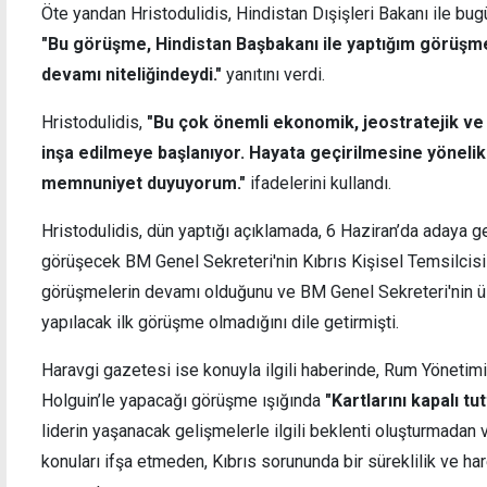
Öte yandan Hristodulidis, Hindistan Dışişleri Bakanı ile bug
"Bu görüşme, Hindistan Başbakanı ile yaptığım görüşm
devamı niteliğindeydi."
yanıtını verdi.
Hristodulidis,
"Bu çok önemli ekonomik, jeostratejik ve s
inşa edilmeye başlanıyor. Hayata geçirilmesine yönelik
memnuniyet duyuyorum."
ifadelerini kullandı.
Hristodulidis, dün yaptığı açıklamada, 6 Haziran’da adaya geli
görüşecek BM Genel Sekreteri'nin Kıbrıs Kişisel Temsilcis
görüşmelerin devamı olduğunu ve BM Genel Sekreteri'nin üs
yapılacak ilk görüşme olmadığını dile getirmişti.
Haravgi gazetesi ise konuyla ilgili haberinde, Rum Yönetimi
Holguin’le yapacağı görüşme ışığında
"Kartlarını kapalı tu
liderin yaşanacak gelişmelerle ilgili beklenti oluşturmadan
konuları ifşa etmeden, Kıbrıs sorununda bir süreklilik ve har