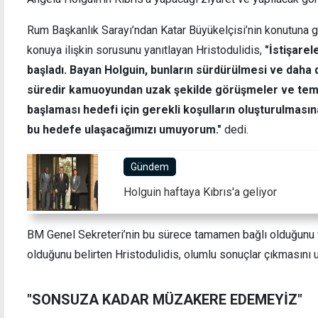
Rum Başkanlık Sarayı’ndan Katar Büyükelçisi’nin konutuna gi
konuya ilişkin sorusunu yanıtlayan Hristodulidis,
"İstişarel
başladı. Bayan Holguin, bunların sürdürülmesi ve daha d
Güzelyurt'ta toplu iş sözleşmesi ve sendikal
"Rum 
haklar konuşuldu
süredir kamuoyundan uzak şekilde görüşmeler ve tem
başlaması hedefi için gerekli koşulların oluşturulması
bu hedefe ulaşacağımızı umuyorum."
dedi.
Gündem
Holguin haftaya Kıbrıs'a geliyor
BM Genel Sekreteri’nin bu sürece tamamen bağlı olduğunu v
olduğunu belirten Hristodulidis, olumlu sonuçlar çıkmasını u
"SONSUZA KADAR MÜZAKERE EDEMEYİZ"