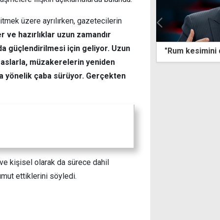
tmek üzere ayrılırken, gazetecilerin
er ve hazırlıklar uzun zamandır
a güçlendirilmesi için geliyor. Uzun
kesimini devlet olarak tanımıyoruz"
Denizde boğulm
hastanede yaşam
aslarla, müzakerelerin yeniden
na yönelik çaba sürüyor. Gerçekten
e kişisel olarak da sürece dahil
mut ettiklerini söyledi.