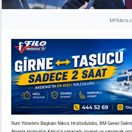
MYKibris.
Rum Yönetimi Başkanı Nikos Hristodulidis, BM Genel Sekrete
Angela Holguin’in Kıbrıs’a yapacağı ziyaret ve yapılacak gö