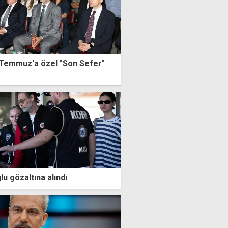
 Temmuz'a özel "Son Sefer"
lu gözaltına alındı