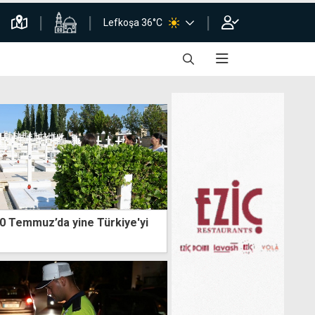
Lefkoşa 36°C
 20 Temmuz’da yine Türkiye'yi