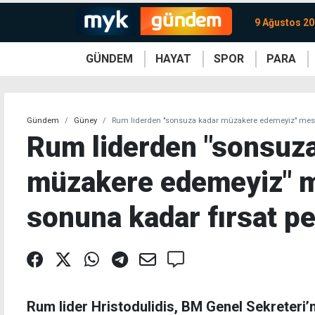
9 Ağustos 20
GÜNDEM
HAYAT
SPOR
PARA
KKTC
Magazin
KKTC
Ekonomi
Türkiye
Türkiye
Kripto
Sağlık
Güney
Avrupa
Döviz
Kadın
Dünya
Dünya
Borsa
Lezzetler
Çev
Gündem
Güney
Rum liderden "sonsuza kadar müzakere edemeyiz" mesajı
Rum liderden "sonsuz
müzakere edemeyiz" me
sonuna kadar fırsat p
Rum lider Hristodulidis, BM Genel Sekreteri