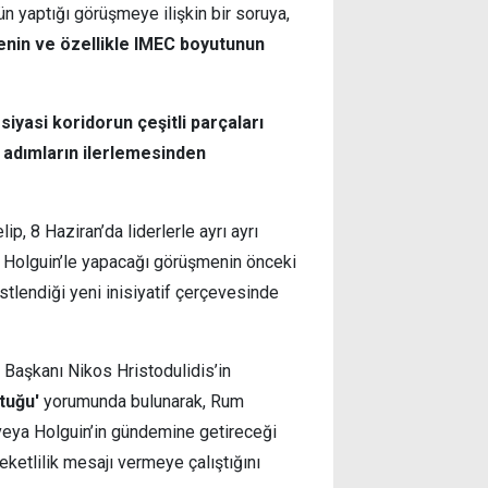
ün yaptığı görüşmeye ilişkin bir soruya,
enin ve özellikle IMEC boyutunun
iyasi koridorun çeşitli parçaları
 adımların ilerlemesinden
p, 8 Haziran’da liderlerle ayrı ayrı
i Holguin’le yapacağı görüşmenin önceki
tlendiği yeni inisiyatif çerçevesinde
 Başkanı Nikos Hristodulidis’in
ttuğu'
yorumunda bulunarak, Rum
 veya Holguin’in gündemine getireceği
eketlilik mesajı vermeye çalıştığını