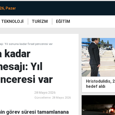
26, Pazar
TEKNOLOJİ
TURİZM
EĞİTİM
re
Yaşam
Sanat
Etkinlik
: Yıl sonuna kadar fırsat penceresi var
a kadar
sajı: Yıl
enceresi var
Hristodulidis,
hedef aldı
28 Mayıs 2026
Güncelleme:
28 Mayıs 2026
’nin görev süresi tamamlanana