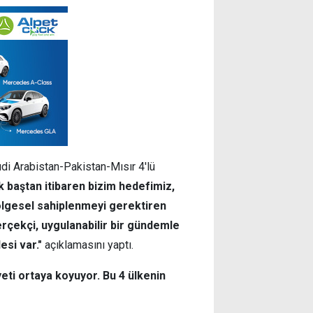
udi Arabistan-Pakistan-Mısır 4'lü
k baştan itibaren bizim hedefimiz,
ölgesel sahiplenmeyi gerektiren
erçekçi, uygulanabilir bir gündemle
esi var."
açıklamasını yaptı.
iyeti ortaya koyuyor. Bu 4 ülkenin