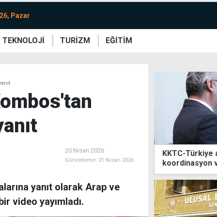
26, Pazar
TEKNOLOJİ
TURİZM
EĞİTİM
re
Yaşam
Sanat
Etkinlik
yanıt
Kombos'tan
yanıt
20 Nisan 2026
KKTC-Türkiye 
Güncelleme:
21 Nisan 2026
koordinasyon 
alarına yanıt olarak Arap ve
bir video yayımladı.