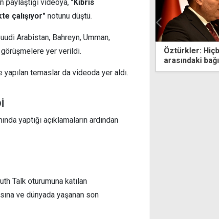
paylaştığı videoya, "
Kıbrıs
kte çalışıyor"
notunu düştü.
 Suudi Arabistan, Bahreyn, Umman,
kler: Hiçbir güç Türkiye ile KKTC
Lefkoşa’da trafi
ı görüşmelere yer verildi.
ndaki bağı koparamaz
Zanlı teminata
le yapılan temaslar da videoda yer aldı.
İ
nda yaptığı açıklamaların ardından
h Talk oturumuna katılan
ikasına ve dünyada yaşanan son