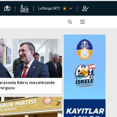
Lefkoşa 34°C
arasında Kıbrıs meselesinde
vurgusu