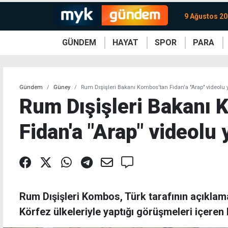
9 Ağustos 20
GÜNDEM
HAYAT
SPOR
PARA
KKTC
Magazin
KKTC
Ekonomi
Türkiye
Türkiye
Kripto
Sağlık
Güney
Avrupa
Döviz
Kadın
Dünya
Dünya
Borsa
Lezzetler
Çev
Gündem
Güney
Rum Dışişleri Bakanı Kombos'tan Fidan'a "Arap" videolu 
Rum Dışişleri Bakanı 
Fidan'a "Arap" videolu 
Rum Dışişleri Kombos, Türk tarafının açıklam
Körfez ülkeleriyle yaptığı görüşmeleri içeren 