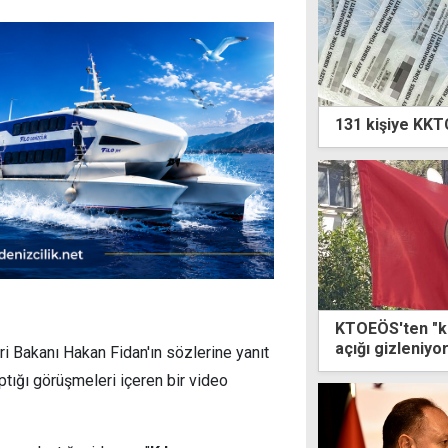
131 kişiye KKTC
KTOEÖS'ten "ka
açığı gizleniyo
i Bakanı Hakan Fidan'ın sözlerine yanıt
peşinde
tığı görüşmeleri içeren bir video