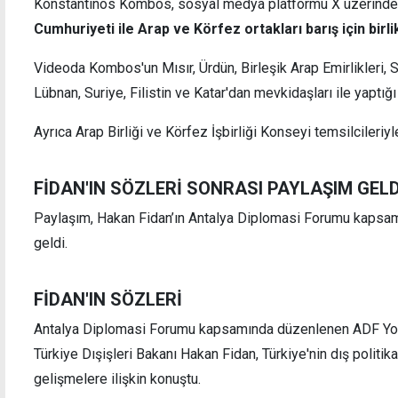
Konstantinos Kombos, sosyal medya platformu X üzerinden 
Cumhuriyeti ile Arap ve Körfez ortakları barış için birli
Videoda Kombos'un Mısır, Ürdün, Birleşik Arap Emirlikleri,
"1.5 yıldır davada ilerleme yok, benim
Öztür
Lübnan, Suriye, Filistin ve Katar'dan mevkidaşları ile yaptığ
çocuklarımın günahı ne?"
arası
Ayrıca Arap Birliği ve Körfez İşbirliği Konseyi temsilcileriy
FİDAN'IN SÖZLERİ SONRASI PAYLAŞIM GELD
Paylaşım, Hakan Fidan’ın Antalya Diplomasi Forumu kapsamı
geldi.
FİDAN'IN SÖZLERİ
Antalya Diplomasi Forumu kapsamında düzenlenen ADF Yout
Türkiye Dışişleri Bakanı Hakan Fidan, Türkiye'nin dış polit
gelişmelere ilişkin konuştu.