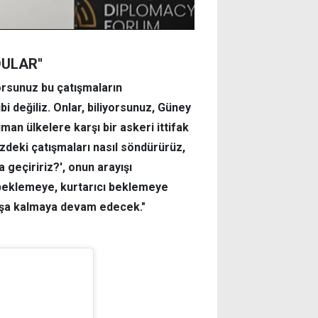
ULAR''
iyorsunuz bu çatışmaların
ibi değiliz. Onlar, biliyorsunuz, Güney
man ülkelere karşı bir askeri ittifak
nizdeki çatışmaları nasıl söndürürüz,
a geçiririz?', onun arayışı
m beklemeye, kurtarıcı beklemeye
aşa kalmaya devam edecek."