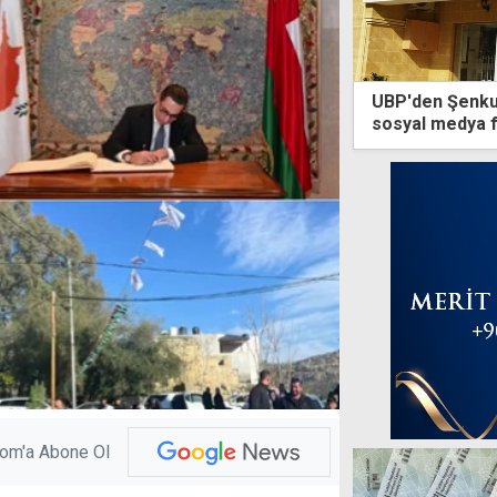
UBP'den Şenkul'
sosyal medya f
yönetmektir
com'a Abone Ol