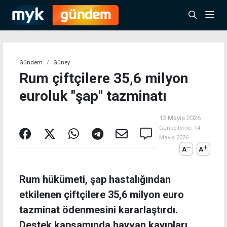
Gündem
Güney
Rum çiftçilere 35,6 milyon
euroluk ''şap'' tazminatı
13 Mayıs 2026
Güncelleme:
14
Mayıs 2026
A
A
Rum hükümeti, şap hastalığından
etkilenen çiftçilere 35,6 milyon euro
tazminat ödenmesini kararlaştırdı.
Destek kapsamında hayvan kayıpları,