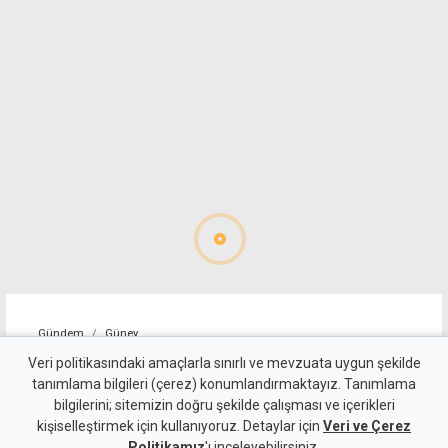
Gündem
Güney
Rum sözcü: Türkiye
Veri politikasındaki amaçlarla sınırlı ve mevzuata uygun şekilde
tanımlama bilgileri (çerez) konumlandırmaktayız. Tanımlama
müzakere masasına dönmeli,
bilgilerini; sitemizin doğru şekilde çalışması ve içerikleri
kişiselleştirmek için kullanıyoruz. Detaylar için
BM çerçevesiyle yeniden
Veri ve Çerez
Politikamız
'ı inceleyebilirsiniz.