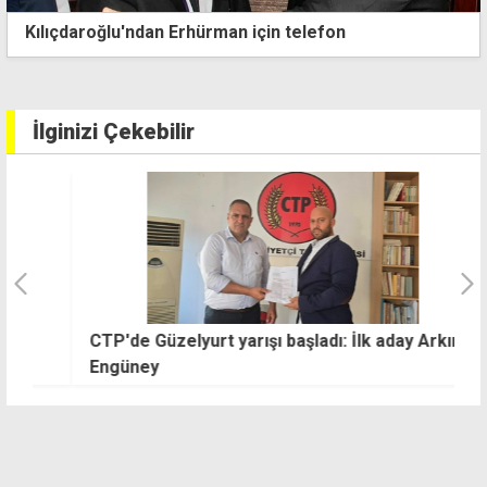
Guterres'ten Kıbrıs'ta nihai çözüm için "güçlü
kararlılık" mesajı
İlginizi Çekebilir
CTP'de Güzelyurt yarışı başladı: İlk aday Arkın
Y
Engüney
s
h