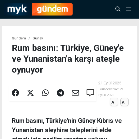
Gündem
Güney
Rum basını: Türkiye, Güney'e
ve Yunanistan'a karşı ateşle
oynuyor
21 Eylül 2025
Güncelleme:
21
Eylül 2025
A
A
Rum basını, Türkiye'nin Güney Kıbrıs ve
Yunanistan aleyhine taleplerini elde