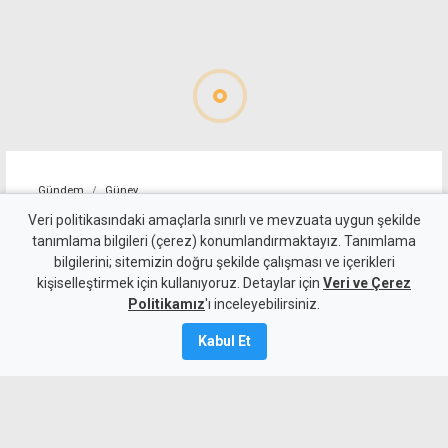
Gündem
Güney
Baf'ta başrahibe saldırı
Veri politikasındaki amaçlarla sınırlı ve mevzuata uygun şekilde
tanımlama bilgileri (çerez) konumlandırmaktayız. Tanımlama
girişimi: Araya giren iki kişi
bilgilerini; sitemizin doğru şekilde çalışması ve içerikleri
kişiselleştirmek için kullanıyoruz. Detaylar için
yaralandı
Veri ve Çerez
Politikamız
'ı inceleyebilirsiniz.
8 Ağustos 2026
Kabul Et
A
A
Baf'taki Agios Neophytos Manastırı'nda