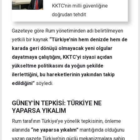
KKTC'nin milli güvenliğine
doğrudan tehdit
Gazeteye göre Rum yönetiminden adı belirtilmeyen
yetkili bir kaynak
“Türkiye’nin hem denizde hem de
karada geri dönüşü olmayacak yeni olgular
dayatmaya çalıştığını, KKTC’yi siyasi açıdan
yükseltme politikasını da yoğun şekilde
ilerlettiğini, bu hareketlerinin yakından takip
edildiğini”
söyledi.
GÜNEY'İN TEPKİSİ: TÜRKİYE NE
YAPARSA YIKALIM
Rum tarafının Türkiye’ye yönelik tepkisinin, önleme
alanında
“ne yaparsa yıkalım”
mantığında olduğunu
yazan gazete Türkiye’nin güçlü mekanizmalara sahip