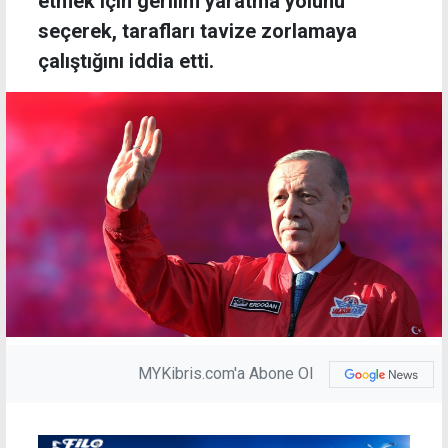
etmek için gerilim yaratma yolunu
seçerek, tarafları tavize zorlamaya
çalıştığını iddia etti.
MYKibris.com'a Abone Ol