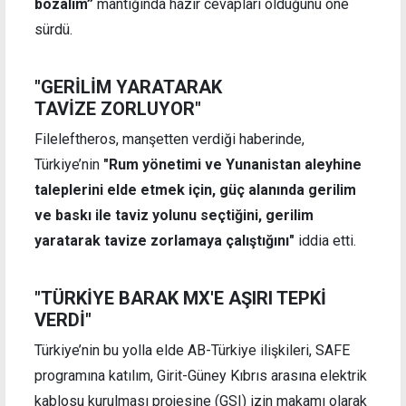
bozalım”
mantığında hazır cevapları olduğunu öne
sürdü.
"GERİLİM YARATARAK
TAVİZE ZORLUYOR"
Fileleftheros, manşetten verdiği haberinde,
Türkiye’nin
"Rum yönetimi ve Yunanistan aleyhine
taleplerini elde etmek için, güç alanında gerilim
ve baskı ile taviz yolunu seçtiğini, gerilim
yaratarak tavize zorlamaya çalıştığını"
iddia etti.
"TÜRKİYE BARAK MX'E AŞIRI TEPKİ
VERDİ"
Türkiye’nin bu yolla elde AB-Türkiye ilişkileri, SAFE
programına katılım, Girit-Güney Kıbrıs arasına elektrik
kablosu kurulması projesine (GSI) izin makamı olarak