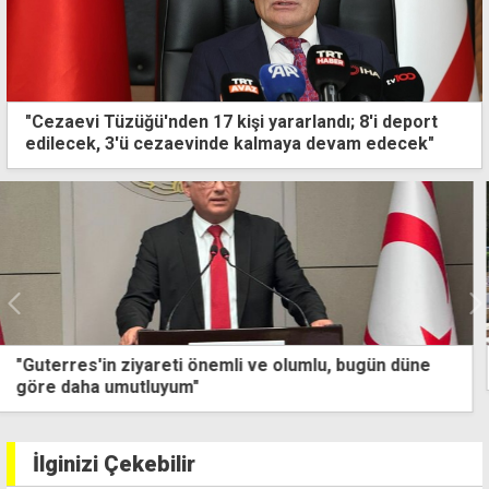
"Cezaevi Tüzüğü'nden 17 kişi yararlandı; 8'i deport
edilecek, 3'ü cezaevinde kalmaya devam edecek"
15 Temmuz'un 10'uncu yılına özel anma etkinlikleri
İlginizi Çekebilir