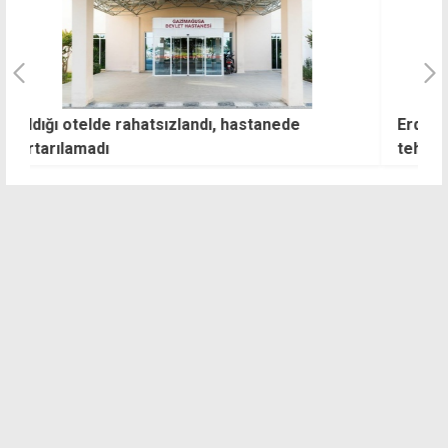
Erdoğan: Hedefimiz Türkiye'yi terör
Ö
tehdidinden kalıcı olarak kurtarmak
m