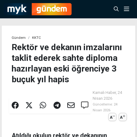
Gündem
KKTC
Rektör ve dekanın imzalarını
taklit ederek sahte diploma
hazırlayan eski öğrenciye 3
buçuk yıl hapis
Kamalı Haber,
24
Nisan 2026
Güncelleme:
24
Nisan 2026
A
A
Atıldığı okulun rektör ve dekanının