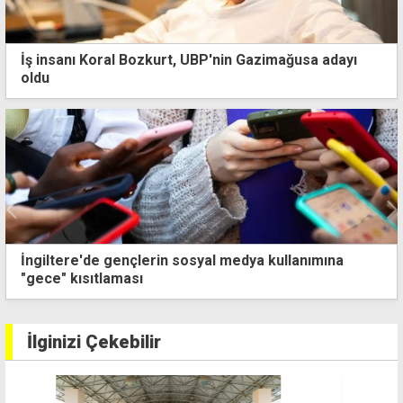
İş insanı Koral Bozkurt, UBP'nin Gazimağusa adayı
oldu
İkamet izinsiz kalan zanlı, eşini darp ettiği iddiasıyla
tutuklanıp cezaevine gönderildi
İlginizi Çekebilir