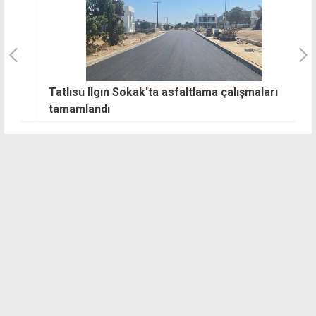
Tatlısu Ilgın Sokak'ta asfaltlama çalışmaları
"
tamamlandı
k