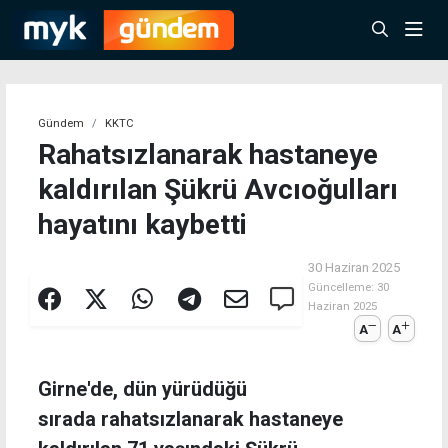
Gündem
KKTC
Rahatsızlanarak hastaneye
kaldırılan Şükrü Avcıoğulları
hayatını kaybetti
30 Haziran 2025
Güncelleme:
30
Haziran 2025
A
A
Girne'de, dün yürüdüğü
sırada rahatsızlanarak hastaneye