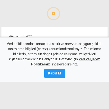
Gündem
KKTC
"Erenköy'de verilen varoluş
Veri politikasındaki amaçlarla sınırlı ve mevzuata uygun şekilde
tanımlama bilgileri (çerez) konumlandırmaktayız. Tanımlama
mücadelesi unutulmaz bir anı
bilgilerini; sitemizin doğru şekilde çalışması ve içerikleri
kişiselleştirmek için kullanıyoruz. Detaylar için
olarak yaşamaya devam
Veri ve Çerez
Politikamız
'ı inceleyebilirsiniz.
edecek"
Kabul Et
8 Ağustos 2026
Güncelleme:
8 Ağustos
2026
A
A