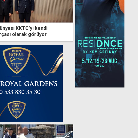
dünyası KKTC'yi kendi
arçası olarak görüyor