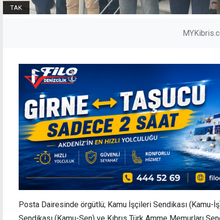
TAK
MYKibris.
Posta Dairesinde örgütlü; Kamu İşçileri Sendikası (Kamu-İş)
Sendikası (Kamu-Sen) ve Kıbrıs Türk Amme Memurları Sen