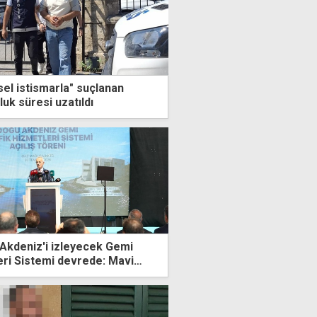
sel istismarla" suçlanan
luk süresi uzatıldı
Akdeniz'i izleyecek Gemi
eri Sistemi devrede: Mavi
larımızı bu sistemle