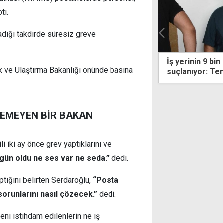
tı.
dığı takdirde süresiz greve
İş yerinin 9 bin sterlinini "çalmakla"
SOLO
ık ve Ulaştırma Bakanlığı önünde basına
suçlanıyor: Teminata bağlandı
sela
ZEMEYEN BİR BAKAN
gili iki ay önce grev yaptıklarını ve
gün oldu ne ses var ne seda.”
dedi.
tığını belirten Serdaroğlu,
“Posta
orunlarını nasıl çözecek.”
dedi.
eni istihdam edilenlerin ne iş