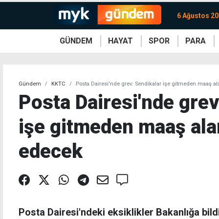
6 Ağustos 2
GÜNDEM
HAYAT
SPOR
PARA
KKTC
Magazin
KKTC
Ekonomi
Türkiye
Türkiye
Kripto
Sağlık
Güney
Avrupa
Döviz
Kadın
Dünya
Dünya
Borsa
Lezzetler
Çev
Gündem
KKTC
Posta Dairesi'nde grev: Sendikalar işe gitmeden maaş ala
Posta Dairesi'nde grev
işe gitmeden maaş alan
edecek
Posta Dairesi'ndeki eksiklikler Bakanlığa bildi