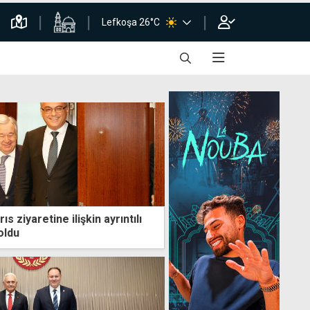
Lefkoşa 26°C
ıs ziyaretine ilişkin ayrıntılı
oldu