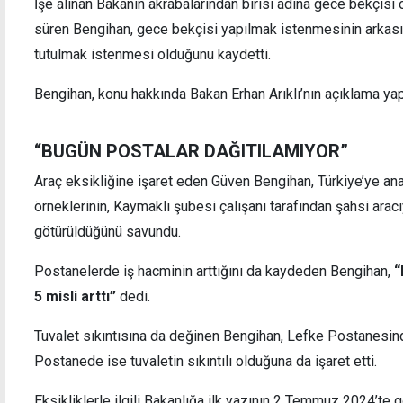
İşe alınan Bakanın akrabalarından birisi adına gece bekçisi ol
süren Bengihan, gece bekçisi yapılmak istenmesinin arkas
tutulmak istenmesi olduğunu kaydetti.
Bengihan, konu hakkında Bakan Erhan Arıklı’nın açıklama yapm
“BUGÜN POSTALAR DAĞITILAMIYOR”
Araç eksikliğine işaret eden Güven Bengihan, Türkiye’ye ana
örneklerinin, Kaymaklı şubesi çalışanı tarafından şahsi arac
götürüldüğünü savundu.
Postanelerde iş hacminin arttığını da kaydeden Bengihan,
“
5 misli arttı”
dedi.
Tuvalet sıkıntısına da değinen Bengihan, Lefke Postanesin
Postanede ise tuvaletin sıkıntılı olduğuna da işaret etti.
Eksikliklerle ilgili Bakanlığa ilk yazının 2 Temmuz 2024’te 