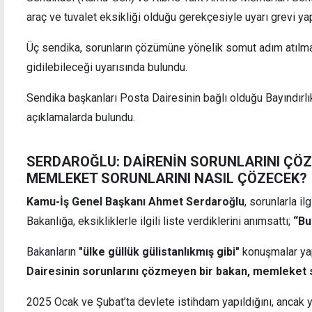
araç ve tuvalet eksikliği olduğu gerekçesiyle uyarı grevi yap
Üç sendika, sorunların çözümüne yönelik somut adım atılma
gidilebileceği uyarısında bulundu.
eri
Azerbaycan parlamenterlerinden KKTC'ye
Sendika başkanları Posta Dairesinin bağlı olduğu Bayındırl
20 Temmuz ziyareti
açıklamalarda bulundu.
SERDAROĞLU: DAİRENİN SORUNLARINI ÇÖ
MEMLEKET SORUNLARINI NASIL ÇÖZECEK?
Kamu-İş Genel Başkanı Ahmet Serdaroğlu
, sorunlarla il
Bakanlığa, eksikliklerle ilgili liste verdiklerini anımsattı;
“Bu
Bakanların
"ülke güllük gülistanlıkmış gibi"
konuşmalar yap
Dairesinin sorunlarını çözmeyen bir bakan, memleket s
2025 Ocak ve Şubat’ta devlete istihdam yapıldığını, ancak y