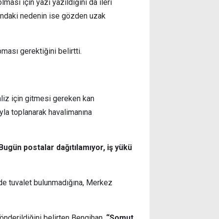
ması için yazı yazıldığını da ileri
ındaki nedenin ise gözden uzak
ası gerektiğini belirtti.
liz için gitmesi gereken kan
ıyla toplanarak havalimanına
Bugün postalar dağıtılamıyor, iş yükü
de tuvalet bulunmadığına, Merkez
gönderildiğini belirten Bengihan,
“Somut