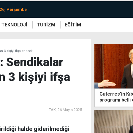
026, Perşembe
TEKNOLOJİ
TURİZM
EĞİTİM
re
Yaşam
Sanat
Etkinlik
n 3 kişiyi ifşa edecek
: Sendikalar
 3 kişiyi ifşa
Guterres'in Kıbr
programı belli 
TAK,
26 Mayıs 2025
rildiği halde giderilmediği