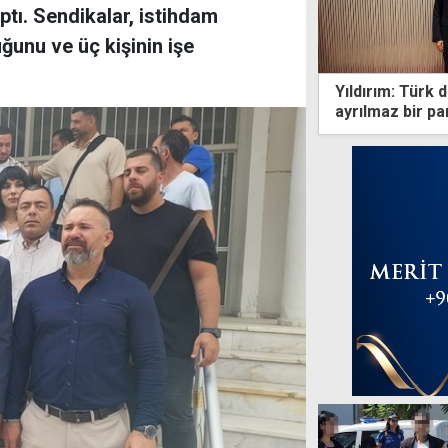
tı. Sendikalar, istihdam
uğunu ve üç kişinin işe
Yıldırım: Türk 
ayrılmaz bir p