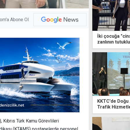
com'a Abone Ol
İki çocuğa "cin
zanlının tutuklu
KKTC'de Doğu 
Trafik Hizmetl
vatandaki çıkar
koruyacağız
, Kıbrıs Türk Kamu Görevlileri
dikası (KTAMS) postanelerde personel,