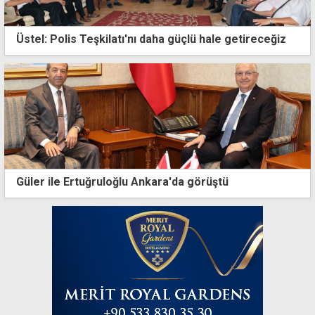
Üstel: Polis Teşkilatı'nı daha güçlü hale getireceğiz
Güler ile Ertuğruloğlu Ankara'da görüştü