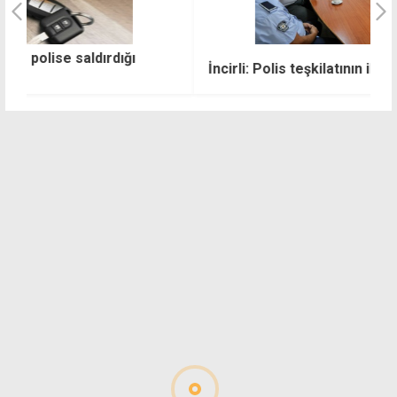
İncirli: Polis teşkilatının ihtiyaçları karşılanmalı
"