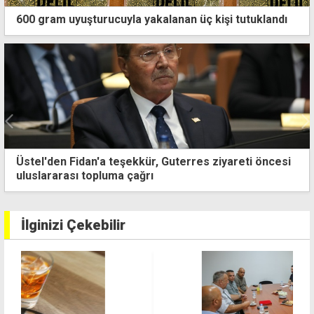
600 gram uyuşturucuyla yakalanan üç kişi tutuklandı
eşekkür, Guterres ziyareti öncesi
Başbakan Üstel, An
a çağrı
İlginizi Çekebilir