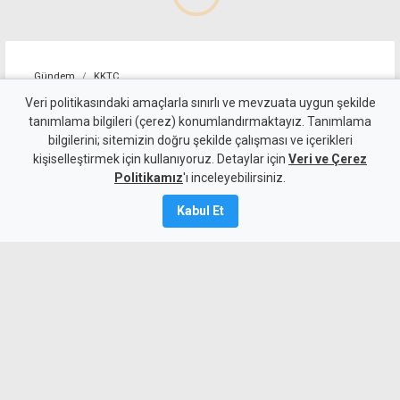
Gündem
KKTC
10 kişi kalan Beşiktaş'tan
Veri politikasındaki amaçlarla sınırlı ve mevzuata uygun şekilde
tanımlama bilgileri (çerez) konumlandırmaktayız. Tanımlama
altın değerinde galibiyet
bilgilerini; sitemizin doğru şekilde çalışması ve içerikleri
kişiselleştirmek için kullanıyoruz. Detaylar için
Veri ve Çerez
6 Ağustos 2026
Politikamız
'ı inceleyebilirsiniz.
A
A
Kabul Et
Beşiktaş, UEFA Avrupa Ligi 3. eleme turu
ilk maçında deplasmanda Hradec
Kralove'yi 1-0 mağlup ederek rövanş
öncesi önemli avantaj elde etti. Siyah-
beyazlılar, 10 kişi kalmasına rağmen
Semih Kılıçsoy'un golüyle galibiyete