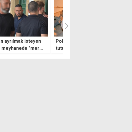
ten gece boyu denetim: 47
Cumhurbaşkanlığında Barış v
lama, 147 araç trafikten
Özgürlük Bayramı resepsiyo
1808 trafik cezası
düzenlendi