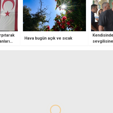
Kendisinden ayrılmak isteyen
Polis
ve sıcak
sevgilisine meyhanede "mermi
tutuk
vermiş"
men, 