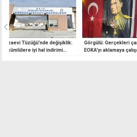
:
Görgülü: Gerçekleri çarpıtarak
Hava bugün açık 
EOKA'yı aklamaya çalışanları
şiddetle kınıyoruz