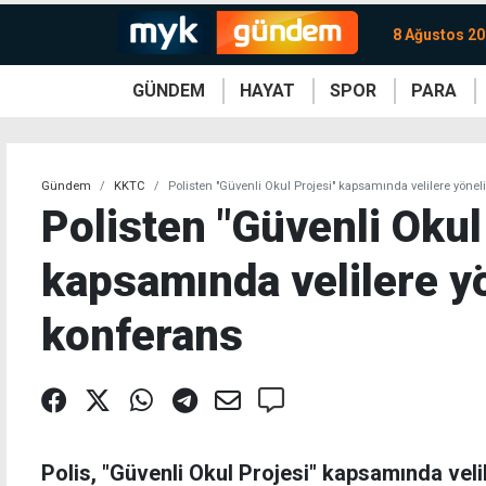
8 Ağustos 20
GÜNDEM
HAYAT
SPOR
PARA
KKTC
Magazin
KKTC
Ekonomi
Türkiye
Türkiye
Kripto
Sağlık
Güney
Avrupa
Döviz
Kadın
Dünya
Dünya
Borsa
Lezzetler
Çev
Gündem
KKTC
Polisten "Güvenli Okul Projesi" kapsamında velilere yönel
Polisten "Güvenli Okul
kapsamında velilere y
konferans
Polis, "Güvenli Okul Projesi" kapsamında vel