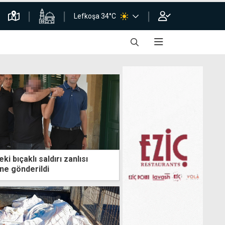
Lefkoşa 34°C
i bıçaklı saldırı zanlısı
ne gönderildi