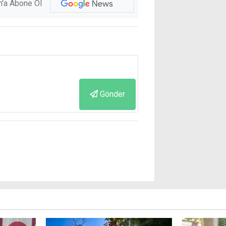
'a Abone Ol
Gönder