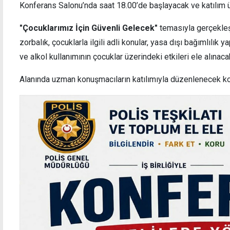
Konferans Salonu’nda saat 18.00’de başlayacak ve katılım ü
"Çocuklarımız İçin Güvenli Gelecek"
temasıyla gerçekleşt
zorbalık, çocuklarla ilgili adli konular, yasa dışı bağımlılık
Girne'de iki aracın karıştığı kaza trafiği
Erhürm
ve alkol kullanımının çocuklar üzerindeki etkileri ele alınaca
aksattı
Alanında uzman konuşmacıların katılımıyla düzenlenecek kon