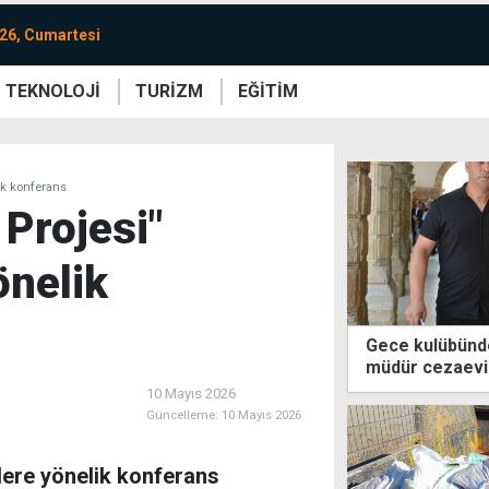
26, Cumartesi
TEKNOLOJİ
TURİZM
EĞİTİM
re
Yaşam
Sanat
Etkinlik
ik konferans
 Projesi"
önelik
Gece kulübündek
müdür cezaevi
10 Mayıs 2026
Güncelleme:
10 Mayıs 2026
ilere yönelik konferans