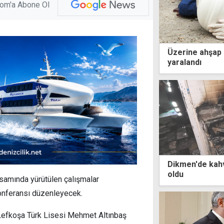
com'a Abone Ol
Üzerine ahşap p
yaralandı
Dikmen'de kah
oldu
amında yürütülen çalışmalar
konferansı düzenleyecek.
 Lefkoşa Türk Lisesi Mehmet Altınbaş