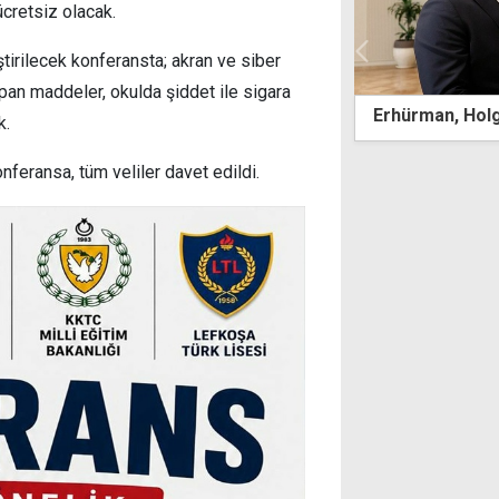
cretsiz olacak.
irilecek konferansta; akran ve siber
 yapan maddeler, okulda şiddet ile sigara
an, Holguin'i kabul etti
1 Ağustos Topl
k.
egemen eşitlik
feransa, tüm veliler davet edildi.