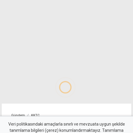
Gündem
KKTC
Girne-Çamlıbel yolunda iki
Veri politikasındaki amaçlarla sınırlı ve mevzuata uygun şekilde
tanımlama bilgileri (çerez) konumlandırmaktayız. Tanımlama