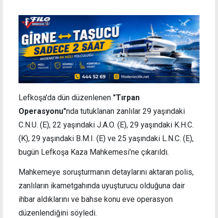
Lefkoşa'da dün düzenlenen
"Tırpan
Operasyonu"
nda tutuklanan zanlılar 29 yaşındaki
C.N.U. (E), 22 yaşındaki J.A.O. (E), 29 yaşındaki K.H.C.
(K), 29 yaşındaki B.M.I. (E) ve 25 yaşındaki L.N.C. (E),
bugün Lefkoşa Kaza Mahkemesi’ne çıkarıldı.
Mahkemeye soruşturmanın detaylarını aktaran polis,
zanlıların ikametgahında uyuşturucu olduğuna dair
ihbar aldıklarını ve bahse konu eve operasyon
düzenlendiğini söyledi.