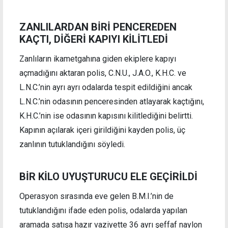
ZANLILARDAN BİRİ PENCEREDEN
KAÇTI, DİĞERİ KAPIYI KİLİTLEDİ
Zanlıların ikametgahına giden ekiplere kapıyı
açmadığını aktaran polis, C.N.U., J.A.O., K.H.C. ve
L.N.C.’nin ayrı ayrı odalarda tespit edildiğini ancak
L.N.C.’nin odasının penceresinden atlayarak kaçtığını,
K.H.C.’nin ise odasının kapısını kilitlediğini belirtti.
Kapının açılarak içeri girildiğini kayden polis, üç
zanlının tutuklandığını söyledi.
BİR KİLO UYUŞTURUCU ELE GEÇİRİLDİ
Operasyon sırasında eve gelen B.M.I.’nin de
tutuklandığını ifade eden polis, odalarda yapılan
aramada satışa hazır vaziyette 36 ayrı şeffaf naylon