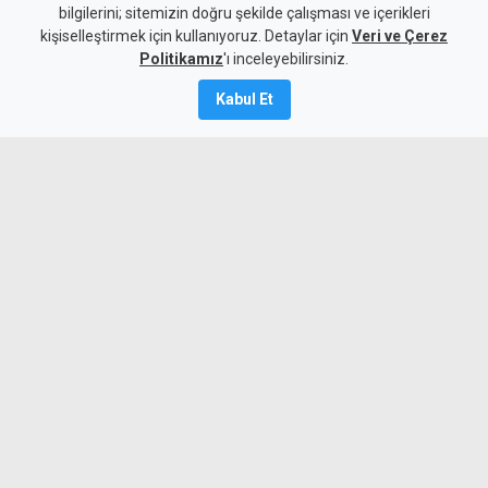
araç çarpıştı: 1 ölü, 3 yaralı
bilgilerini; sitemizin doğru şekilde çalışması ve içerikleri
kişiselleştirmek için kullanıyoruz. Detaylar için
Veri ve Çerez
7 Ağustos 2026
Politikamız
'ı inceleyebilirsiniz.
Güncelleme:
7 Ağustos
2026
Kabul Et
A
A
Girne-Çamlıbel Ana Yolu'nun Geçitköy
virajlarında iki aracın çarpışması sonucu
bir sürücü olay yerinde hayatını kaybetti.
Kazada 3 kişi yaralandı.