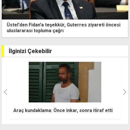
Üstel'den Fidan'a teşekkür, Guterres ziyareti öncesi
uluslararası topluma çağrı
İlginizi Çekebilir
20 Temmuz programı netleşti: İşte saat saat
"
tören ve etkinlik takvimi
h