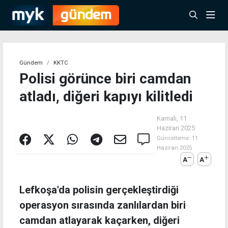
Gündem
KKTC
Polisi görünce biri camdan
atladı, diğeri kapıyı kilitledi
Kamalı,
11
Haziran 2025
Güncelleme:
11
Haziran 2025
A
A
Lefkoşa'da polisin gerçekleştirdiği
operasyon sırasında zanlılardan biri
camdan atlayarak kaçarken, diğeri