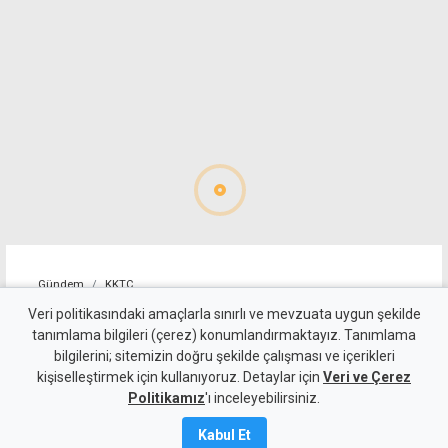
Gündem
KKTC
Polisin 4 saatlik kimlik
Veri politikasındaki amaçlarla sınırlı ve mevzuata uygun şekilde
tanımlama bilgileri (çerez) konumlandırmaktayız. Tanımlama
kontrolünde 3 kaçak
bilgilerini; sitemizin doğru şekilde çalışması ve içerikleri
kişiselleştirmek için kullanıyoruz. Detaylar için
yakalandı
Veri ve Çerez
Politikamız
'ı inceleyebilirsiniz.
Kamalı Haber,
10
Kabul Et
Ağustos 2026