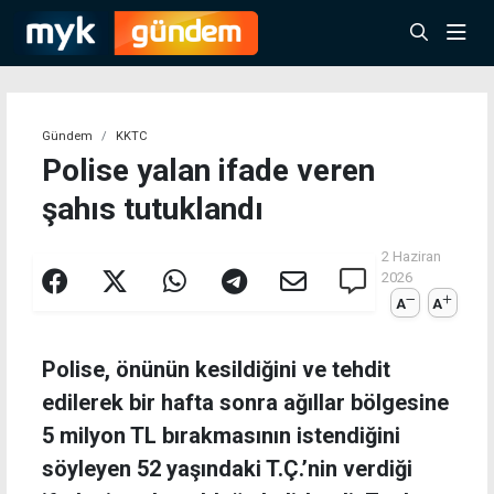
Gündem
KKTC
Polise yalan ifade veren
şahıs tutuklandı
2 Haziran
2026
A
A
Polise, önünün kesildiğini ve tehdit
edilerek bir hafta sonra ağıllar bölgesine
5 milyon TL bırakmasının istendiğini
söyleyen 52 yaşındaki T.Ç.’nin verdiği