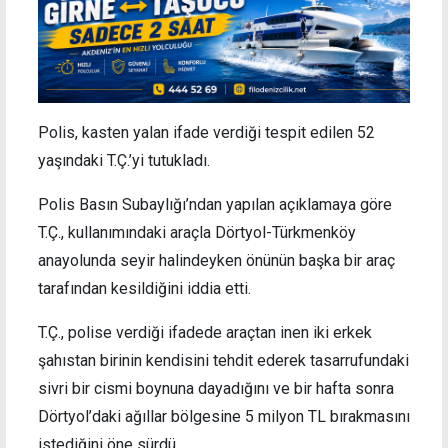
Polis, kasten yalan ifade verdiği tespit edilen 52
yaşındaki T.Ç.’yi tutukladı.
Polis Basın Subaylığı’ndan yapılan açıklamaya göre
T.Ç., kullanımındaki araçla Dörtyol-Türkmenköy
anayolunda seyir halindeyken önünün başka bir araç
tarafından kesildiğini iddia etti.
T.Ç., polise verdiği ifadede araçtan inen iki erkek
şahıstan birinin kendisini tehdit ederek tasarrufundaki
sivri bir cismi boynuna dayadığını ve bir hafta sonra
Dörtyol’daki ağıllar bölgesine 5 milyon TL bırakmasını
istediğini öne sürdü.