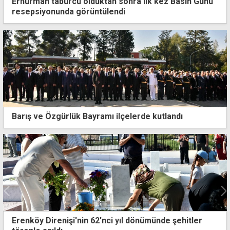
Erhürman taburcu olduktan sonra ilk kez Basın Günü
resepsiyonunda görüntülendi
Barış ve Özgürlük Bayramı ilçelerde kutlandı
Ek mesaileri alamayan Güç-Sen'den ay sonuna ka