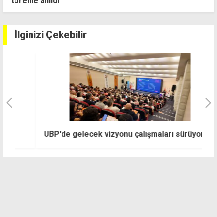
süre
İlginizi Çekebilir
Ü
UBP'de gelecek vizyonu çalışmaları sürüyor
y