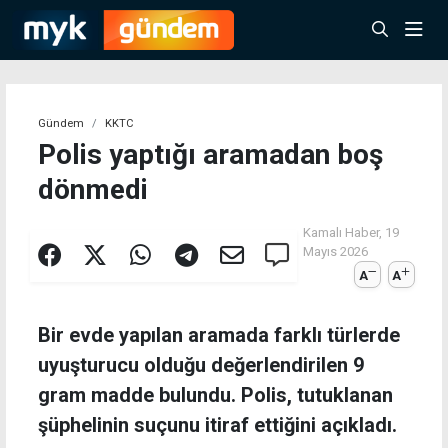
Gündem
KKTC
Polis yaptığı aramadan boş
dönmedi
Kamalı Haber,
19
Mayıs 2026
A
A
Bir evde yapılan aramada farklı türlerde
uyuşturucu olduğu değerlendirilen 9
gram madde bulundu. Polis, tutuklanan
şüphelinin suçunu itiraf ettiğini açıkladı.