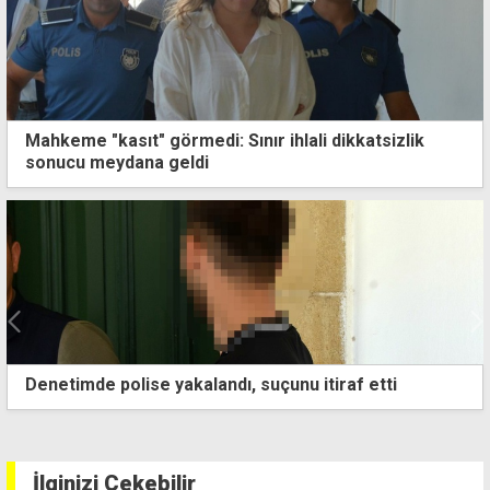
Mahkeme "kasıt" görmedi: Sınır ihlali dikkatsizlik
sonucu meydana geldi
15 milyonda bir: Avustralya'da tek yumurta dördüzleri
doğdu
İlginizi Çekebilir