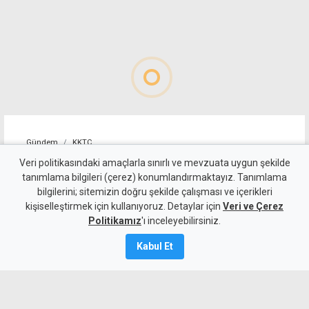
Gündem
KKTC
"Bir ülke torpille,
Veri politikasındaki amaçlarla sınırlı ve mevzuata uygun şekilde
tanımlama bilgileri (çerez) konumlandırmaktayız. Tanımlama
kayırmacılıkla, çıkar
bilgilerini; sitemizin doğru şekilde çalışması ve içerikleri
kişiselleştirmek için kullanıyoruz. Detaylar için
ilişkileriyle ve günübirlik
Veri ve Çerez
Politikamız
'ı inceleyebilirsiniz.
hesaplarla yönetilemez"
Kabul Et
7 Ağustos 2026
A
A