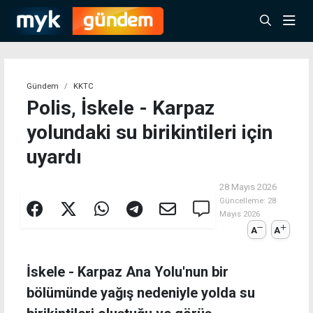
Gündem
KKTC
Polis, İskele - Karpaz
yolundaki su birikintileri için
uyardı
28 Mayıs 2026
Güncelleme:
28
Mayıs 2026
A
A
İskele - Karpaz Ana Yolu'nun bir
bölümünde yağış nedeniyle yolda su