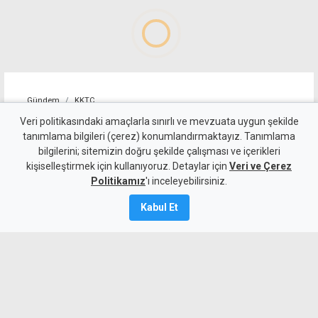
Gündem
KKTC
"Çayda uyuşturucu" zanlısı
Veri politikasındaki amaçlarla sınırlı ve mevzuata uygun şekilde
tanımlama bilgileri (çerez) konumlandırmaktayız. Tanımlama
analiz sonuçları çıkana kadar
bilgilerini; sitemizin doğru şekilde çalışması ve içerikleri
kişiselleştirmek için kullanıyoruz. Detaylar için
tutuklu
Veri ve Çerez
Politikamız
'ı inceleyebilirsiniz.
Kamalı Haber,
10
Kabul Et
Ağustos 2026
Güncelleme:
10 Ağustos
2026
A
A
Ercan'da valizinde çayla karışık