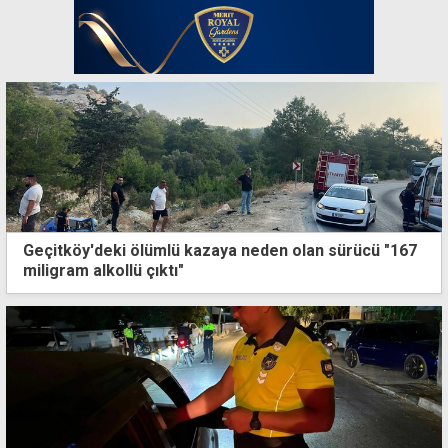
Geçitköy'deki ölümlü kazaya neden olan sürücü "167
miligram alkollü çıktı"