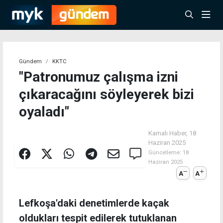
Gündem
KKTC
"Patronumuz çalışma izni
çıkaracağını söyleyerek bizi
oyaladı"
Kamalı Haber,
18
Haziran 2025
Güncelleme:
18
Haziran 2025
A
A
Lefkoşa'daki denetimlerde kaçak
oldukları tespit edilerek tutuklanan