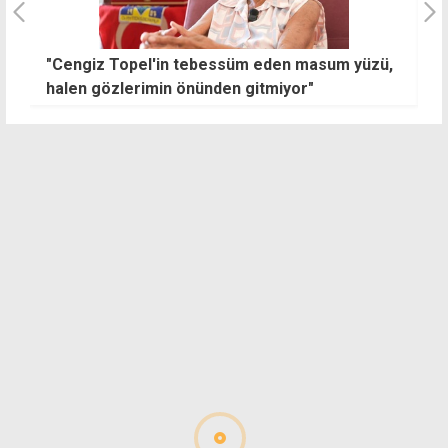
"Cengiz Topel'in tebessüm eden masum yüzü,
M
halen gözlerimin önünden gitmiyor"
o