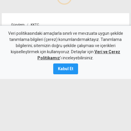
Gündem
KKTC
"Cengiz Topel'in tebessüm
Veri politikasındaki amaçlarla sınırlı ve mevzuata uygun şekilde
tanımlama bilgileri (çerez) konumlandırmaktayız. Tanımlama
eden masum yüzü, halen
bilgilerini; sitemizin doğru şekilde çalışması ve içerikleri
kişiselleştirmek için kullanıyoruz. Detaylar için
gözlerimin önünden gitmiyor"
Veri ve Çerez
Politikamız
'ı inceleyebilirsiniz.
8 Ağustos 2026
Kabul Et
Güncelleme:
8 Ağustos
2026
A
A
Şehit Pilot Yüzbaşı Topel'in otopsisinde
bulunan Dr. Ayten Berkalp o günleri
anlattı: Cengiz Topel'in şehit olduktan
sonra tebessüm eden masum yüzü,