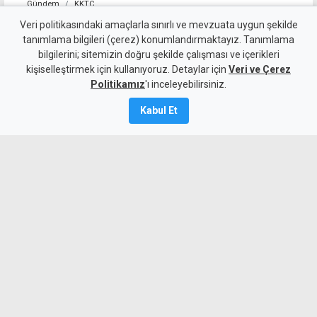
Gündem
KKTC
Güneşköy Trafo Merkezi
Veri politikasındaki amaçlarla sınırlı ve mevzuata uygun şekilde
tanımlama bilgileri (çerez) konumlandırmaktayız. Tanımlama
yangını üzerinden 1 yıl geçti:
bilgilerini; sitemizin doğru şekilde çalışması ve içerikleri
kişiselleştirmek için kullanıyoruz. Detaylar için
Tuğcu'dan "Rapor nerede?"
Veri ve Çerez
Politikamız
'ı inceleyebilirsiniz.
sorusu
Kabul Et
10 Ağustos 2026
A
A
El-Sen Başkanı Ahmet Tuğcu, geçen yıl
meydana gelen Güneşköy Trafo Merkezi
yangınıyla ilgili raporun henüz
açıklanmadığına dikkat çekerek, konuyla
ilgili soruların yanıtlanmasını istedi.