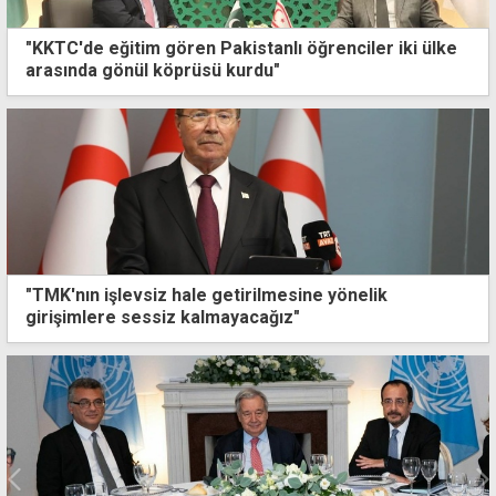
"KKTC'de eğitim gören Pakistanlı öğrenciler iki ülke
arasında gönül köprüsü kurdu"
"TMK'nın işlevsiz hale getirilmesine yönelik
girişimlere sessiz kalmayacağız"