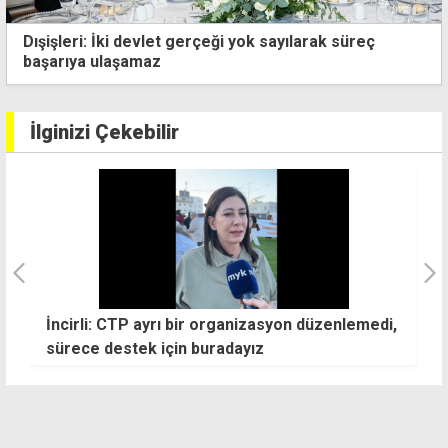
Kıbrıslı Türklerin yüzde 65'i çözüm için anlaşma
istiyor
İlginizi Çekebilir
İncirli: CTP ayrı bir organizasyon düzenlemedi,
G
sürece destek için buradayız
k