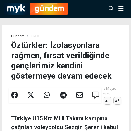
Gündem
KKTC
Öztürkler: İzolasyonlara
rağmen, fırsat verildiğinde
gençlerimiz kendini
göstermeye devam edecek
5 Mayıs
2026
A
A
Türkiye U15 Kız Milli Takımı kampına
çağrılan voleybolcu Sezgin Şeren'i kabul