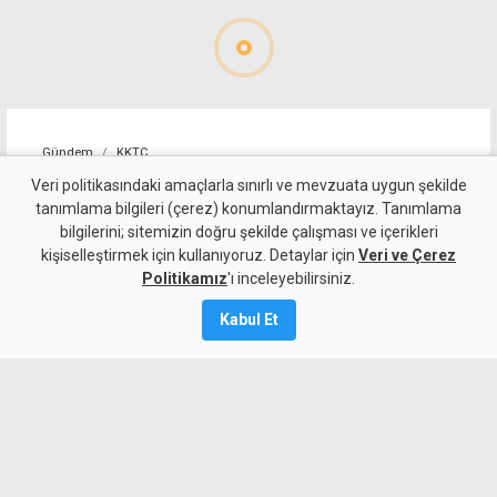
Gündem
KKTC
"Erenköy'de verilen varoluş
Veri politikasındaki amaçlarla sınırlı ve mevzuata uygun şekilde
tanımlama bilgileri (çerez) konumlandırmaktayız. Tanımlama
mücadelesi unutulmaz bir anı
bilgilerini; sitemizin doğru şekilde çalışması ve içerikleri
kişiselleştirmek için kullanıyoruz. Detaylar için
olarak yaşamaya devam
Veri ve Çerez
Politikamız
'ı inceleyebilirsiniz.
edecek"
Kabul Et
8 Ağustos 2026
Güncelleme:
8 Ağustos
2026
A
A
Cumhurbaşkanı Erhürman, Erenköy