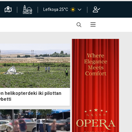
Lefkoşa 25°C
 helikopterdeki iki pilottan
ybetti