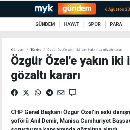
6 Ağustos 2
GÜNDEM
HAYAT
SPOR
PARA
KKTC
Magazin
KKTC
Ekonomi
Türkiye
Türkiye
Kripto
Sağlık
Güney
Avrupa
Döviz
Kadın
Dünya
Dünya
Borsa
Lezzetler
Çev
Gündem
Türkiye
Özgür Özel'e yakın iki isim hakkında gözaltı kararı
Özgür Özel'e yakın iki
gözaltı kararı
CHP Genel Başkanı Özgür Özel’in eski danışm
şoförü Anıl Demir, Manisa Cumhuriyet Başsavc
soruşturma kapsamında gözaltına alındı.