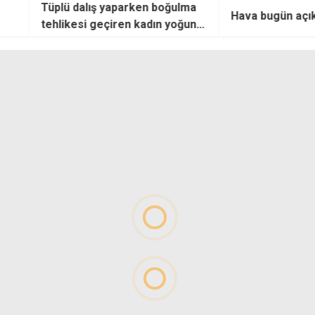
rken boğulma
KKTC'
Hava bugün açık ve sıcak
 kadın yoğun
Temm