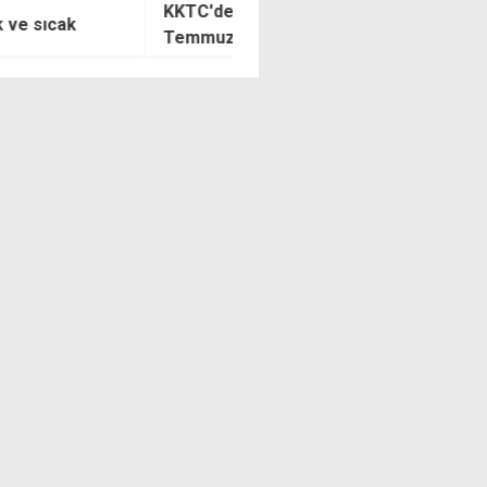
de gemi trafik sistemi 20
"Kıbrıs Türkü'nün egemenliği
uz'da devreye giriyor
yok sayan her girişim bizim i
yok hükmündedir"