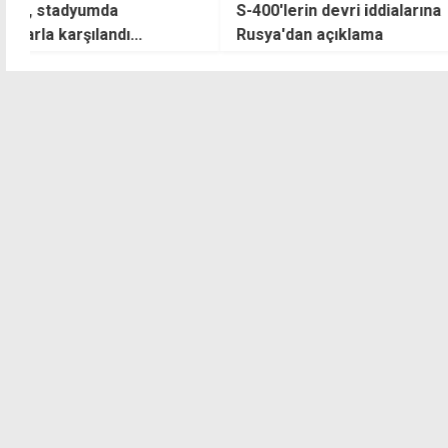
S-400'lerin devri iddialarına
Tüplü dalış yapa
Rusya'dan açıklama
tehlikesi geçiren
bakımda