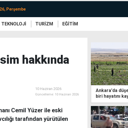
026, Perşembe
TEKNOLOJİ
TURİZM
EĞİTİM
re
Yaşam
Sanat
Etkinlik
 isim hakkında
10 Haziran 2026
Ankara'da düşen
Güncelleme:
10 Haziran 2026
biri hayatını ka
anı Cemil Yüzer ile eski
ılığı tarafından yürütülen