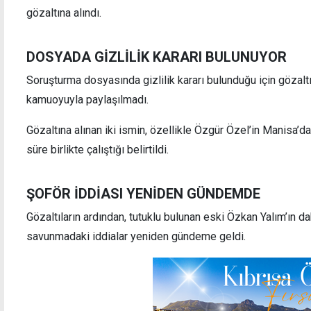
gözaltına alındı.
DOSYADA GİZLİLİK KARARI BULUNUYOR
Soruşturma dosyasında gizlilik kararı bulunduğu için gözaltı 
Azerbaycan basını: İsrail, sözde Ermeni
Yolun
kamuoyuyla paylaşılmadı.
soykırımını tanıma sürecini dondurdu
çarpmı
Gözaltına alınan iki ismin, özellikle Özgür Özel’in Manisa’d
süre birlikte çalıştığı belirtildi.
ŞOFÖR İDDİASI YENİDEN GÜNDEMDE
Gözaltıların ardından, tutuklu bulunan eski Özkan Yalım’ı
savunmadaki iddialar yeniden gündeme geldi.