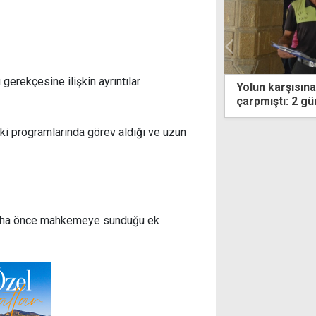
gerekçesine ilişkin ayrıntılar
 karşısına geçmeye çalışan yayaya
Gözler Guterres
ştı: 2 gün tutuklu kalacak
sonucu bugün 
aki programlarında görev aldığı ve uzun
n daha önce mahkemeye sunduğu ek