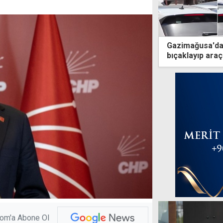
Gazimağusa'da 
bıçaklayıp araç
com'a Abone Ol