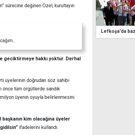
n” sürecine değinen Özel, kurultayın
fkoşa'da bazı yollar trafiğe kapalı
Çevre yolu
çarpıştı: 1 
cağım...
ile geciktirmeye hakkı yoktur. Derhal
rti üyelerinin doğrudan söz sahibi
ün önce tüm örgütlerde sandık
milyon üyenin oyuyla belirlenmesini
 başkanın kim olacağına üyeler
gidilsin”
ifadelerini kullandı.