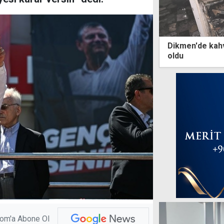
Dikmen'de kah
oldu
com'a Abone Ol