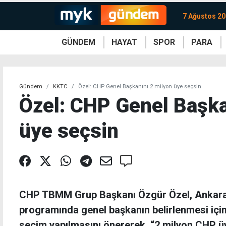
7 Ağustos 2
GÜNDEM
HAYAT
SPOR
PARA
KKTC
Magazin
KKTC
Ekonomi
Türkiye
Türkiye
Kripto
Sağlık
Güney
Avrupa
Döviz
Kadın
Dünya
Dünya
Borsa
Lezzetler
Çev
Gündem
KKTC
Özel: CHP Genel Başkanını 2 milyon üye seçsin
Özel: CHP Genel Başka
üye seçsin
CHP TBMM Grup Başkanı Özgür Özel, Ankar
programında genel başkanın belirlenmesi için 
seçim yapılmasını önererek, “2 milyon CHP üy