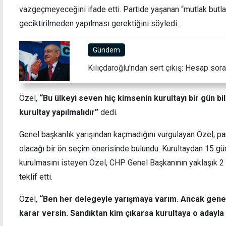
vazgeçmeyeceğini ifade etti. Partide yaşanan “mutlak butla
geciktirilmeden yapılması gerektiğini söyledi.
Gündem
Trafik kontrolünde vefat eden abisinin
Le
ehliyetini polise verdi, ceza ödemeye
Kılıçdaroğlu'ndan sert çıkış: Hesap sora
gidince tutuklandı
Özel,
“Bu ülkeyi seven hiç kimsenin kurultayı bir gün b
kurultay yapılmalıdır”
dedi.
Genel başkanlık yarışından kaçmadığını vurgulayan Özel, pa
olacağı bir ön seçim önerisinde bulundu. Kurultaydan 15 g
kurulmasını isteyen Özel, CHP Genel Başkanının yaklaşık 2 
teklif etti.
Özel,
“Ben her delegeyle yarışmaya varım. Ancak genel
karar versin. Sandıktan kim çıkarsa kurultaya o adayla 