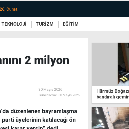
026, Cuma
TEKNOLOJİ
TURİZM
EĞİTİM
re
Yaşam
Sanat
Etkinlik
nını 2 milyon
30 Mayıs 2026
Hürmüz Boğazı'
Güncelleme:
30 Mayıs 2026
bandıralı gemin
kaybetti
a’da düzenlenen bayramlaşma
parti üyelerinin katılacağı ön
esi karar versin” dedi.