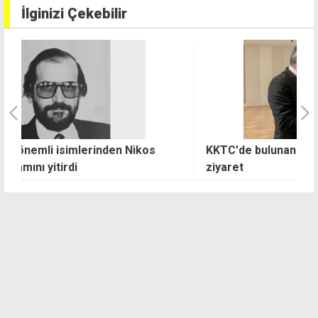
İlginizi Çekebilir
KKTC'de bulunan Binali Yıldırım'dan Erhürman'a
A
ziyaret