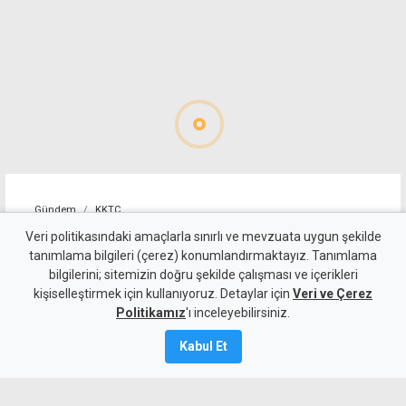
Gündem
KKTC
Girne-Değirmenlik Dağ
Veri politikasındaki amaçlarla sınırlı ve mevzuata uygun şekilde
tanımlama bilgileri (çerez) konumlandırmaktayız. Tanımlama
Yolu'nun bir bölümü trafiğe
bilgilerini; sitemizin doğru şekilde çalışması ve içerikleri
kişiselleştirmek için kullanıyoruz. Detaylar için
kapatılacak
Veri ve Çerez
Politikamız
'ı inceleyebilirsiniz.
9 Ağustos 2026
Kabul Et
Güncelleme:
9 Ağustos
2026
A
A