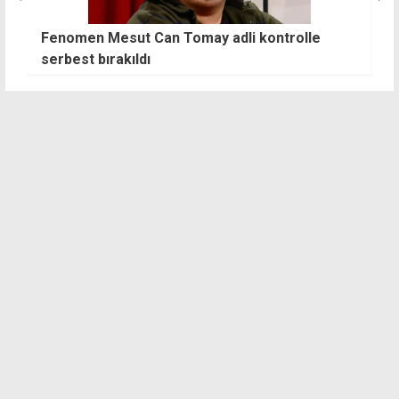
Mesut Can Tomay adli kontrolle
Üstel'den BM'ye 
ırakıldı
yolu KKTC'nin ta