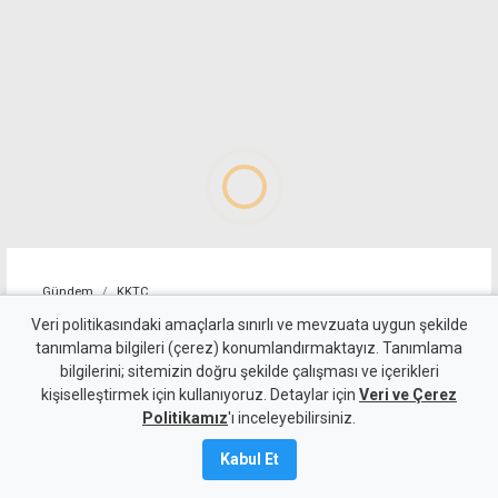
Gündem
KKTC
Girne-Değirmenlik Dağ
Veri politikasındaki amaçlarla sınırlı ve mevzuata uygun şekilde
tanımlama bilgileri (çerez) konumlandırmaktayız. Tanımlama
Yolu'nun bir bölümü trafiğe
bilgilerini; sitemizin doğru şekilde çalışması ve içerikleri
kişiselleştirmek için kullanıyoruz. Detaylar için
kapatılacak
Veri ve Çerez
Politikamız
'ı inceleyebilirsiniz.
9 Ağustos 2026
Kabul Et
Güncelleme:
9 Ağustos
2026