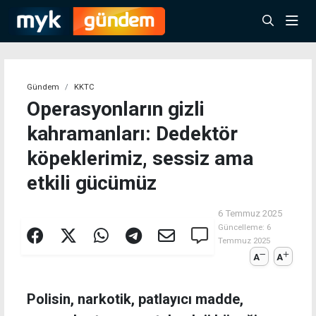
Gündem
KKTC
Operasyonların gizli
kahramanları: Dedektör
köpeklerimiz, sessiz ama
etkili gücümüz
6 Temmuz 2025
Güncelleme:
6
Temmuz 2025
A
A
Polisin, narkotik, patlayıcı madde,