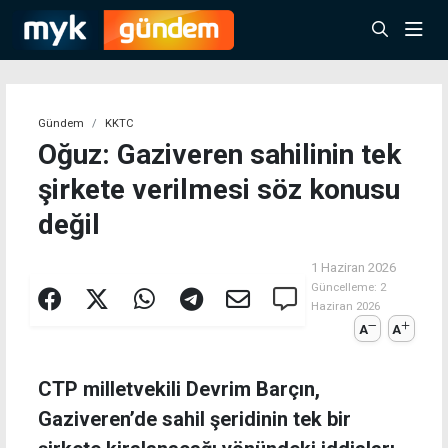
Gündem
KKTC
Oğuz: Gaziveren sahilinin tek
şirkete verilmesi söz konusu
değil
1 Haziran 2026
Güncelleme:
2
Haziran 2026
A
A
CTP milletvekili Devrim Barçın,
Gaziveren’de sahil şeridinin tek bir