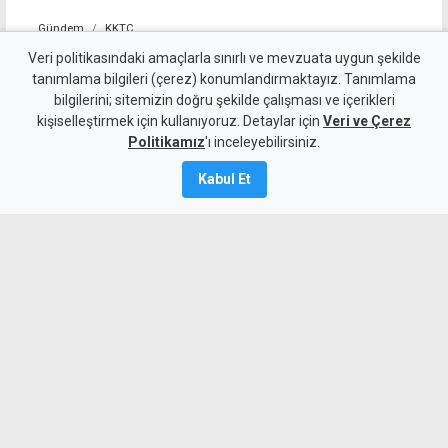
Gündem
KKTC
YDP'nin LTB Başkan Adayı
Veri politikasındaki amaçlarla sınırlı ve mevzuata uygun şekilde
tanımlama bilgileri (çerez) konumlandırmaktayız. Tanımlama
Dr. Özkul Haraç Oldu
bilgilerini; sitemizin doğru şekilde çalışması ve içerikleri
kişiselleştirmek için kullanıyoruz. Detaylar için
Veri ve Çerez
6 Ağustos 2026
Politikamız
'ı inceleyebilirsiniz.
Güncelleme:
6 Ağustos
2026
Kabul Et
A
A
Yeniden Doğuş Partisi Genel Başkanı
Erhan Arıklı, yaklaşan yerel seçimler
öncesinde Lefkoşa Türk Belediyesi
başkan adayının Dr. Özkul Haraç
olduğunu açıkladı.
MYKibris.com'a Abone Ol