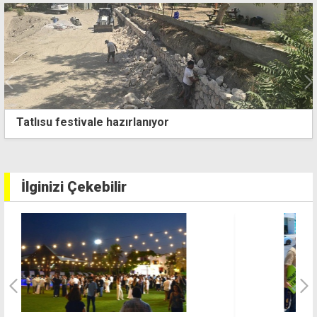
"Ülkede 9 bin 229 kişi afla birlikte yasal statüye
kavuştu"
İlginizi Çekebilir