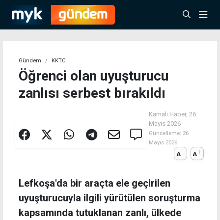
Gündem
KKTC
Öğrenci olan uyuşturucu
zanlısı serbest bırakıldı
Kamalı Haber,
26
Mayıs 2026
Güncelleme:
26
Mayıs 2026
A
A
Lefkoşa'da bir araçta ele geçirilen
uyuşturucuyla ilgili yürütülen soruşturma
kapsamında tutuklanan zanlı, ülkede