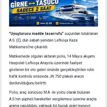
"Uyuşturucu madde tasarrufu"
suçundan tutuklanan
A.S. (E), dün sabah yeniden Lefkoşa Kaza
Mahkemesi'ne çıkarıldı.
Mahkemede olguları aktaran polis, 14 Mayıs akşamı
Haspolat-Lefkoşa Anayolu üzerinde faaliyet
gösteren bir oto galeri önünde gerçekleştirilen rutin
trafik kontrolü sırasında JN 750 plakalı aracın
durdurulduğunu belirtti.
Polis, araç sürücüsü M.A. ile yolcu olarak bulunan
A.S.'nin şüpheli hareketler sergilemesi üzerine araçta
arama yapıldığını, yaklaşık bir buçuk gram kenevir