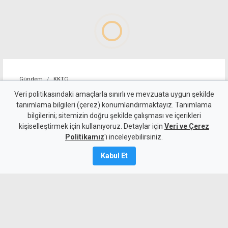
Gündem
KKTC
Geçitköy'deki ölümlü kazada
Veri politikasındaki amaçlarla sınırlı ve mevzuata uygun şekilde
tanımlama bilgileri (çerez) konumlandırmaktayız. Tanımlama
sürücüyü gizlemeye
bilgilerini; sitemizin doğru şekilde çalışması ve içerikleri
kişiselleştirmek için kullanıyoruz. Detaylar için
çalıştılar: 4 kişi tutuklandı
Veri ve Çerez
Politikamız
'ı inceleyebilirsiniz.
7 Ağustos 2026
Kabul Et
Güncelleme:
8 Ağustos
2026
A
A
Geçitköy’de Turan Obalı’nın yaşamını