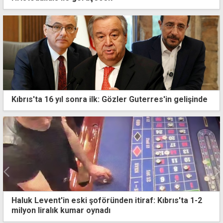
Kıbrıs'ta 16 yıl sonra ilk: Gözler Guterres'in gelişinde
"İki seçimi birleştirirsek paçayı kurtarır mıyız'
hesabındalar"