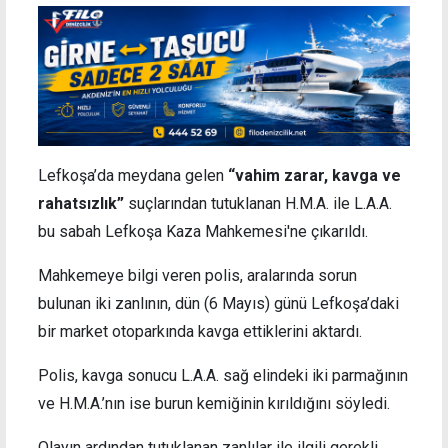
Lefkoşa’da meydana gelen
“vahim zarar, kavga ve
rahatsızlık”
suçlarından tutuklanan H.M.A. ile L.A.A.
bu sabah Lefkoşa Kaza Mahkemesi'ne çıkarıldı.
Mahkemeye bilgi veren polis, aralarında sorun
bulunan iki zanlının, dün (6 Mayıs) günü Lefkoşa’daki
bir market otoparkında kavga ettiklerini aktardı.
Polis, kavga sonucu L.A.A. sağ elindeki iki parmağının
ve H.M.A.’nın ise burun kemiğinin kırıldığını söyledi.
Olayın ardından tutuklanan zanlılar ile ilgili gerekli