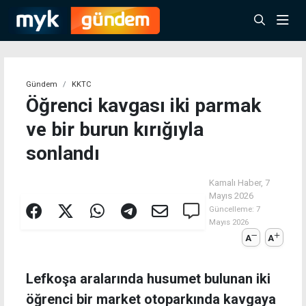
Gündem
KKTC
Öğrenci kavgası iki parmak
ve bir burun kırığıyla
sonlandı
Kamalı Haber,
7
Mayıs 2026
Güncelleme:
7
Mayıs 2026
A
A
Lefkoşa aralarında husumet bulunan iki
öğrenci bir market otoparkında kavgaya