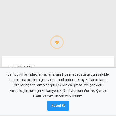
Gündem
KKTC
İki Toplumlu Barış
Veri politikasındaki amaçlarla sınırlı ve mevzuata uygun şekilde
tanımlama bilgileri (çerez) konumlandırmaktayız. Tanımlama
İnisiyatifi'nden liderlere
bilgilerini; sitemizin doğru şekilde çalışması ve içerikleri
kişiselleştirmek için kullanıyoruz. Detaylar için
çağrı: Hemen harekete
Veri ve Çerez
Politikamız
'ı inceleyebilirsiniz.
geçmeliyiz
Kabul Et
7 Ağustos 2026