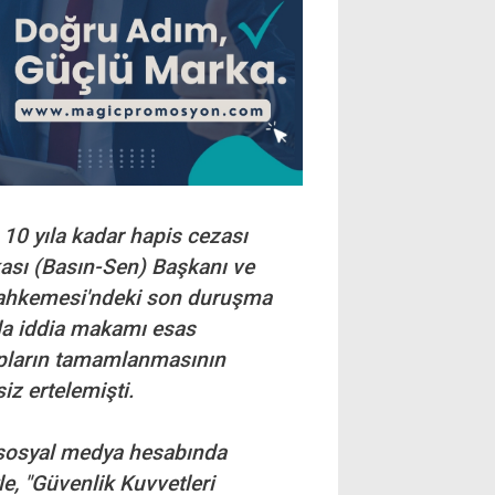
 10 yıla kadar hapis cezası
kası (Basın-Sen) Başkanı ve
 Mahkemesi'ndeki son duruşma
da iddia makamı esas
apların tamamlanmasının
iz ertelemişti.
 sosyal medya hesabında
le, "Güvenlik Kuvvetleri