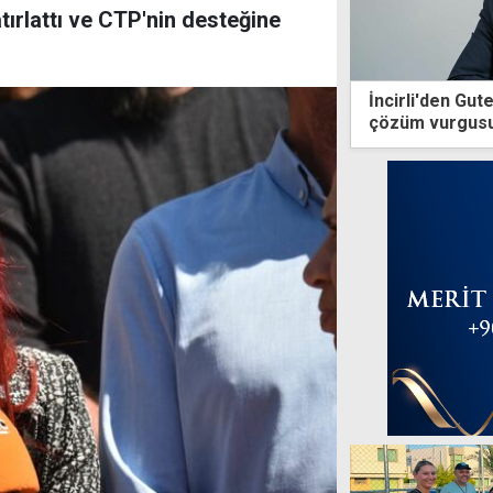
tırlattı ve CTP'nin desteğine
İncirli'den Gut
çözüm vurgus