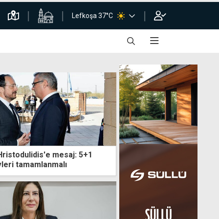
Lefkoşa 37°C
ristodulidis'e mesaj: 5+1
leri tamamlanmalı