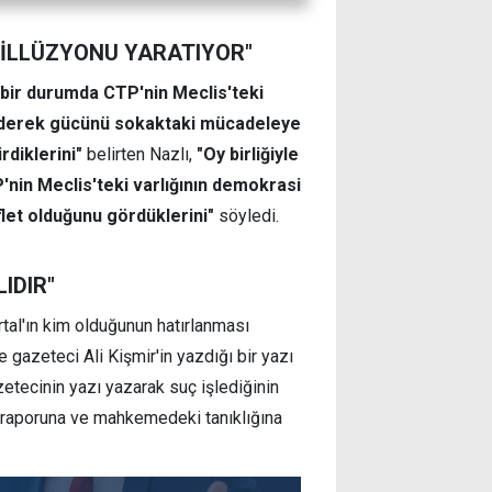
İ İLLÜZYONU YARATIYOR"
 bir durumda CTP'nin Meclis'teki
fa ederek gücünü sokaktaki mücadeleye
rdiklerini"
belirten Nazlı,
"Oy birliğiyle
'nin Meclis'teki varlığının demokrasi
flet olduğunu gördüklerini"
söyledi.
IDIR"
rtal'ın kim olduğunun hatırlanması
e gazeteci Ali Kişmir'in yazdığı bir yazı
zetecinin yazı yazarak suç işlediğinin
şi raporuna ve mahkemedeki tanıklığına