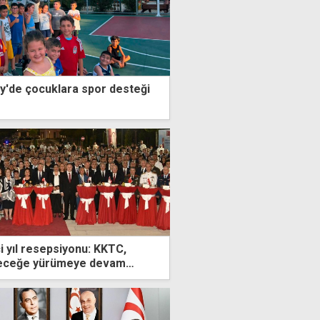
y'de çocuklara spor desteği
i yıl resepsiyonu: KKTC,
eleceğe yürümeye devam