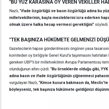
"BU YÜZ KARASINA OY VEREN VEKİLLER HA
Nazlı,
"ifade özgürlüğü ve basın özgürlüğü adına bu yüz
milletvekillerinin, başta mesleklerini icra ederken h
olmak üzere halka hesap vermesi gerektiğini"
söyledi.
"TEK BAŞINIZA HÜKÜMETE GELMENİZİ DÜŞ
Gazetecilerin hapse gönderilmesini öngören yasa tasarısın
komiteden oy birliğiyle Genel Kurul'a taşınmasını hatırlata
gereken UBP'li bir milletvekilinin Avrupa Parlamentosu tem
olunduğunun altını çizdi.
"
Bu örneklerde olduğu gibi, YYK
adına basın ve ifade özgürlüğünün çiğnenmesi pahasına
vurgulayan Nazlı,
"Kimse kusura bakmasın da, Meclis'te
böyleyseniz, tek başınıza hükümete geldiğinizi düşünm