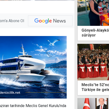
com'a Abone Ol
Gönyeli-Alaykö
sürüyor
Meclis'te 52'nc
Türkiye ile g
edecek
aziran tarihinde Meclis Genel Kurulu'nda