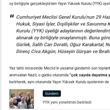
oy birliğiyle gerçekleştirilen Yayın Yüksek Kurulu (YYK) üyeli
Cumhuriyet Meclisi Genel Kurulu'nun 29 Hazi
Hukuk, Siyasi İşler, Dışilişkiler ve Savunma
"Yine üçlü ya da dörtlü bir koalisyon
Hüküm
Kurulu (YYK) üyeliği adaylarının değerlendiri
hükümeti oluşacak"
Karar
alınarak oy birliğiyle onaylanmıştı. Buna gör
Gürlek, Salih Can Doratlı, Oğuz Karakartal, 
Direnç Civa Akgün, Hüseyin Gürşan ve İbrahi
Yaz tatili öncesinde Meclis'in yasama gündemli son toplantı
anımsatan Nazlı, o günkü oturumda
"çok sayıda dayatma ya
belirterek, aynı oturumda Yayın Yüksek Kurulu üyelerinin de oy
Gündem
YYK yeni yönetimini belirledi