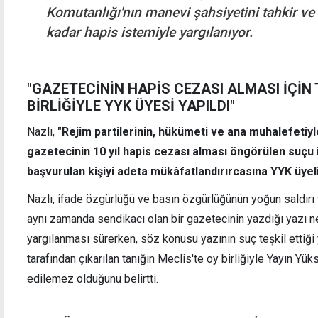
Komutanlığı'nın manevi şahsiyetini tahkir ve 
kadar hapis istemiyle yargılanıyor.
"GAZETECİNİN HAPİS CEZASI ALMASI İÇİN 
BİRLİĞİYLE YYK ÜYESİ YAPILDI"
Nazlı,
"Rejim partilerinin, hükümeti ve ana muhalefetiyle
gazetecinin 10 yıl hapis cezası alması öngörülen suçu iş
başvurulan kişiyi adeta mükâfatlandırırcasına YYK üyeliğ
Nazlı, ifade özgürlüğü ve basın özgürlüğünün yoğun saldırı 
aynı zamanda sendikacı olan bir gazetecinin yazdığı yazı n
yargılanması sürerken, söz konusu yazının suç teşkil ett
tarafından çıkarılan tanığın Meclis'te oy birliğiyle Yayın Yü
edilemez olduğunu belirtti.