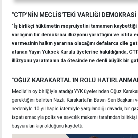
"CTP'NİN MECLİS'TEKİ VARLIĞI DEMOKRAS
"İş birlikçi hükümetin meşruiyetini tamamen kaybettiği
varlığının bir demokrasi illüzyonu yarattığını ve isti
vermesinin halkın yararına olacağını defalarca dile geti
atanan Yayın Yüksek Kurulu üyelerine bakıldığında, CTP
illüzyonu yaratmanın da ötesinde ne denli büyük bir ga
"OĞUZ KARAKARTAL'IN ROLÜ HATIRLANMAL
Meclis'in oy birliğiyle atadığı YYK üyelerinden Oğuz Karaka
gerektiğini belirten Nazlı, Karakartal'ın Basın-Sen Başkanı v
nedeniyle 10 yıl hapis istemiyle yargılandığı davada, bir ga
ispatı amacıyla polis ve savcılık makamı tarafından bilirki
başvurulan kişi olduğunu kaydetti.