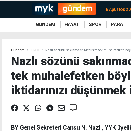
8 Ağustos 20
GÜNDEM
HAYAT
SPOR
PARA
KKTC
Magazin
KKTC
Ekonomi
Türkiye
Türkiye
Kripto
Sağlık
Güney
Avrupa
Döviz
Kadın
Dünya
Dünya
Borsa
Lezzetler
Çev
Gündem
KKTC
Nazlı sözünü sakınmadı: Meclis'te tek muhalefetken böyl
Nazlı sözünü sakınmad
tek muhalefetken böyl
iktidarınızı düşünmek
BY Genel Sekreteri Cansu N. Nazlı, YYK üyelik