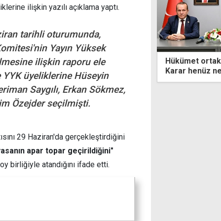
klerine ilişkin yazılı açıklama yaptı.
ran tarihli oturumunda,
 Komitesi'nin Yayın Yüksek
et ortaklarından seçim açıklaması:
Lefkoşa'da 3 k
lmesine ilişkin raporu ele
 henüz netleşmedi
geçildi
e YYK üyeliklerine Hüseyin
Neriman Saygılı, Erkan Sökmez,
m Özejder seçilmişti.
sını 29 Haziran'da gerçekleştirdiğini
sanın apar topar geçirildiğini"
 birliğiyle atandığını ifade etti.