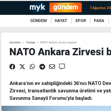
7 Ağustos 2
GÜNDEM
HAYAT
SPOR
PARA
KKTC
Magazin
KKTC
Ekonomi
Türkiye
Türkiye
Kripto
Sağlık
Güney
Avrupa
Döviz
Kadın
Dünya
Dünya
Borsa
Lezzetler
Çev
Gündem
Türkiye
NATO Ankara Zirvesi başladı
NATO Ankara Zirvesi b
Ankara'nın ev sahipliğindeki 36'ncı⁠ ⁠NATO D
Zirvesi, transatlantik savunma üretimi ve yat
Savunma Sanayii Forumu'yla başladı.