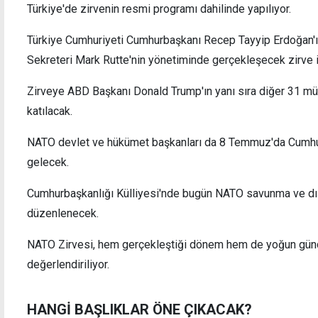
Türkiye'de zirvenin resmi programı dahilinde yapılıyor.
Türkiye Cumhuriyeti Cumhurbaşkanı Recep Tayyip Erdoğan'
Sekreteri Mark Rutte'nin yönetiminde gerçekleşecek zirve i
Hristodulidis gecikmeli geldi, Guterres'in
Uygul
Zirveye ABD Başkanı Donald Trump'ın yanı sıra diğer 31 müttef
liderlerle 3'lü görüşmesi başladı
12.00
katılacak.
yasak
NATO devlet ve hükümet başkanları da 8 Temmuz'da Cumhurb
gelecek.
Cumhurbaşkanlığı Külliyesi'nde bugün NATO savunma ve dışişl
düzenlenecek.
NATO Zirvesi, hem gerçekleştiği dönem hem de yoğun gü
değerlendiriliyor.
HANGİ BAŞLIKLAR ÖNE ÇIKACAK?