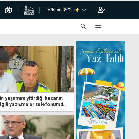
Lefkoşa 35°C
 yaşamını yitirdiği kazanın
 ilgili yazışmalar telefonumda,
llanmadım