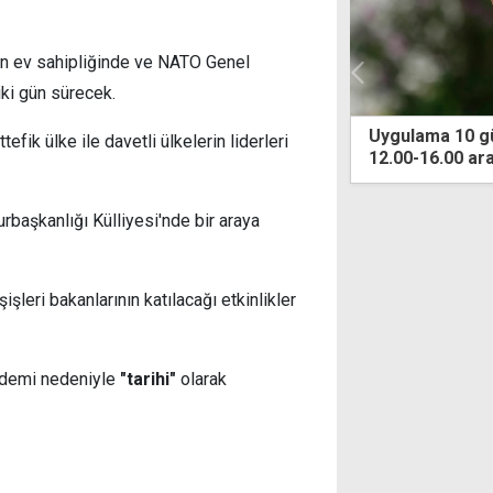
ın ev sahipliğinde ve NATO Genel
ki gün sürecek.
ama 10 gün daha devam edecek:
Sıcaklık 37-40
ik ülke ile davetli ülkelerin liderleri
-16.00 arasında güneş altında çalışma
seyredecek
aşkanlığı Külliyesi'nde bir araya
eri bakanlarının katılacağı etkinlikler
ndemi nedeniyle
"tarihi"
olarak