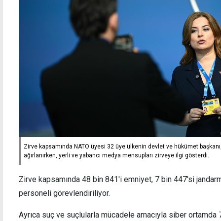
Zirve kapsamında NATO üyesi 32 üye ülkenin devlet ve hükümet başkanı, b
ağırlanırken, yerli ve yabancı medya mensupları zirveye ilgi gösterdi.
Zirve kapsamında 48 bin 841'i emniyet, 7 bin 447'si janda
personeli görevlendiriliyor.
Ayrıca suç ve suçlularla mücadele amacıyla siber ortamda 7