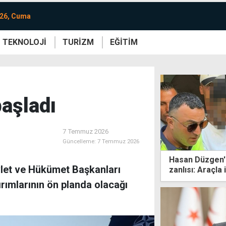
026, Cuma
TEKNOLOJİ
TURİZM
EĞİTİM
re
Yaşam
Sanat
Etkinlik
aşladı
7 Temmuz 2026
Güncelleme:
7 Temmuz 2026
Hasan Düzgen'in
evlet ve Hükümet Başkanları
zanlısı: Araçla
uyuşturucu ku
ırımlarının ön planda olacağı