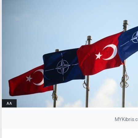
AA
MYKibris.