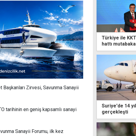
Türkiye ile KK
hattı mutabaka
et Başkanları Zirvesi, Savunma Sanayii
Suriye'de 14 yıl
 tarihinin en geniş kapsamlı sanayi
gerçekleşti
Savunma Sanayii Forumu, ilk kez