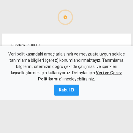
Gündem
KKTC
Taçoy'dan seçim yorumu:
Veri politikasındaki amaçlarla sınırlı ve mevzuata uygun şekilde
tanımlama bilgileri (çerez) konumlandırmaktayız. Tanımlama
UBP'nin en kötü hali CTP'nin
bilgilerini; sitemizin doğru şekilde çalışması ve içerikleri
kişiselleştirmek için kullanıyoruz. Detaylar için
en iyi haliyle yarışabilecek
Veri ve Çerez
Politikamız
'ı inceleyebilirsiniz.
durumda
Kabul Et
7 Ağustos 2026
Güncelleme:
7 Ağustos
2026
A
A