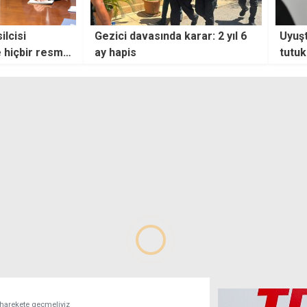
arar: 2 yıl 6
Uyuşturucu zanlısı 9 günlük
360 i
tutukluluğun ardından teminatla
düze
serbest bırakıldı
n harekete geçmeliyiz