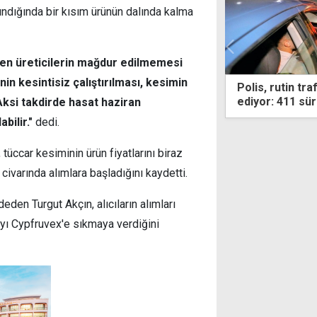
ndığında bir kısım ürünün dalında kalma
iden üreticilerin mağdur edilmemesi
nin kesintisiz çalıştırılması, kesimin
 rutin trafik denetimlerine devam
Yavru timsah be
r: 411 sürücüye ceza
tutuklu
Aksi takdirde hasat haziran
abilir."
dedi.
üccar kesiminin ürün fiyatlarını biraz
civarında alımlara başladığını kaydetti.
deden Turgut Akçın, alıcıların alımları
rayı Cypfruvex'e sıkmaya verdiğini