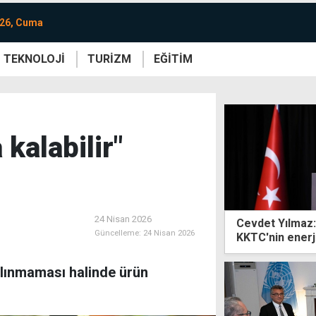
026, Cuma
TEKNOLOJİ
TURİZM
EĞİTİM
re
Yaşam
Sanat
Etkinlik
 kalabilir"
24 Nisan 2026
Cevdet Yılmaz:
Güncelleme:
24 Nisan 2026
KKTC'nin enerj
 alınmaması halinde ürün