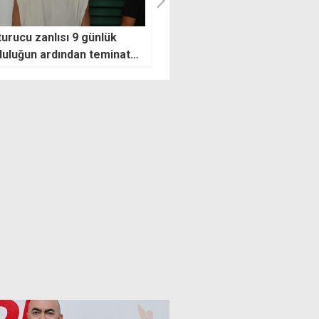
mzalı Terörsüz Türkiye
20 Temmuz'da Lefkoşa'da ba
nlemesi MGK gündeminde
yollar kapanacak