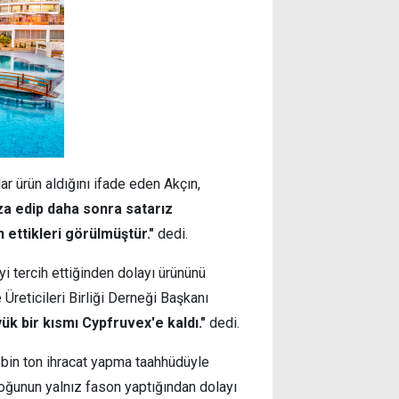
ar ürün aldığını ifade eden Akçın,
za edip daha sonra satarız
 ettikleri görülmüştür."
dedi.
yi tercih ettiğinden dolayı ürününü
Üreticileri Birliği Derneği Başkanı
ük bir kısmı Cypfruvex'e kaldı."
dedi.
6 bin ton ihracat yapma taahhüdüyle
n çoğunun yalnız fason yaptığından dolayı