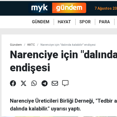
7 Ağustos 2
GÜNDEM
HAYAT
SPOR
PARA
KKTC
Magazin
KKTC
Ekonomi
Türkiye
Türkiye
Kripto
Sağlık
Güney
Avrupa
Döviz
Kadın
Dünya
Dünya
Borsa
Lezzetler
Çev
Gündem
KKTC
Narenciye için "dalında kalabilir" endişesi
Narenciye için "dalında
endişesi
Narenciye Üreticileri Birliği Derneği, "Tedbir
dalında kalabilir." uyarısı yaptı.