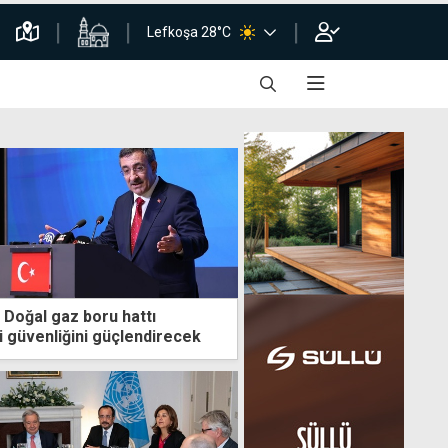
Lefkoşa 28°C
 Doğal gaz boru hattı
i güvenliğini güçlendirecek