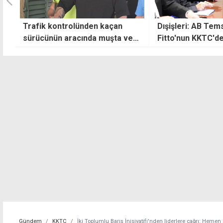
Dışişleri: AB Temsilcisi
Gezici davasında k
Fitto'nun KKTC'de hiçbir resmi
ay hapis
sıfatı yoktur
Gündem
KKTC
İki Toplumlu Barış İnisiyatifi'nden liderlere çağrı: Heme